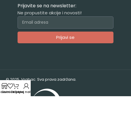
Prijavite se na newsletter:
Ne propustite akcije i novosti!
Prijavi se
Alternative:
© 2025. Vrabac. Sva prava zadržana.
odavnica
Lista želja
Korpa
Moj nalog