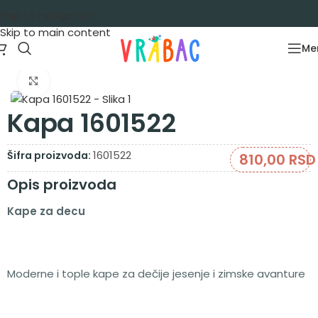
Skip to navigation
Skip to main content
Me
Početna
/
Aksesoari
/
Kape, šalovi i rukavice
Zumiraj sliku
Kapa 1601522
1601522
Šifra proizvoda:
810,00
RSD
Opis proizvoda
Kape za decu
Moderne i tople kape za dečije jesenje i zimske avanture