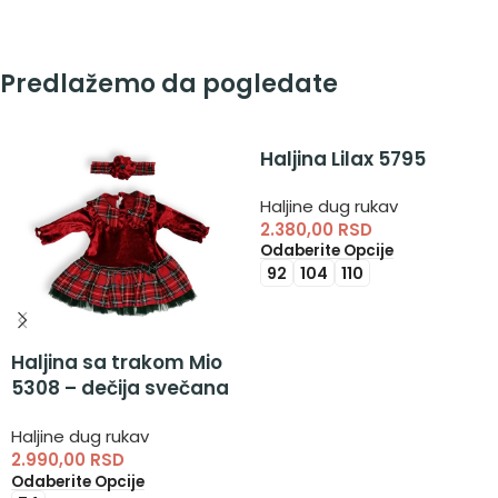
Predlažemo da pogledate
Haljina Lilax 5795
Haljine dug rukav
2.380,00
RSD
Odaberite Opcije
92
104
110
Haljina sa trakom Mio
5308 – dečija svečana
haljina
Haljine dug rukav
2.990,00
RSD
Odaberite Opcije