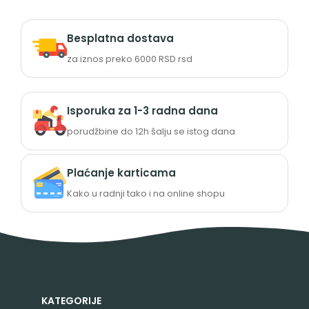
Besplatna dostava
za iznos preko 6000 RSD rsd
Isporuka za 1-3 radna dana
porudžbine do 12h šalju se istog dana
Plaćanje karticama
Kako u radnji tako i na online shopu
KATEGORIJE