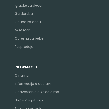
Igračke za decu
Garderoba
Obuća za decu
Aksesoari
Oprema za bebe
Rasprodaja
INFORMACIJE
O nama
Informacije o dostavi
Obaveštenje o kolačićima
Najčešća pitanja
Zamena artikala