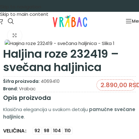
Skip to navigation
Skip to main content
Me
Početna
/
Garderoba
/
Haljine
/
Haljine dug rukav
Zumiraj sliku
Haljina roze 232419 –
svečana haljinica
4069410
Šifra proizvoda:
2.890,00
RS
Vrabac
Brand:
Opis proizvoda
Klasična elegancija u svakom detalju
pamučne svečane
haljinice
.
VELIČINA
Alternative:
92
98
104
110