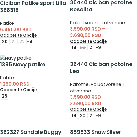
36440 Ciciban patofne
Ciciban Patike sport Lilla
Rosalita
368316
Poluotvorene i otvorene
Patike
3.590,00
RSD
–
6.490,00
RSD
3.690,00
RSD
Odaberite Opcije
20
21
22
+4
Odaberite Opcije
19
20
21
+9
36440 Ciciban patofne
1385 Navy patike
Leo
Patike
1.290,00
RSD
Patofne
,
Poluotvorene i
Odaberite Opcije
otvorene
25
3.590,00
RSD
–
3.690,00
RSD
Odaberite Opcije
19
20
21
+9
362327 Sandale Buggy
859533 Snow Silver