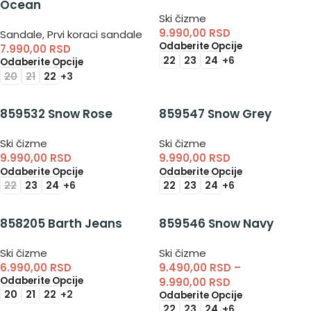
Ocean
Ski čizme
9.990,00
RSD
Sandale
,
Prvi koraci sandale
Odaberite Opcije
7.990,00
RSD
22
23
24
+6
Odaberite Opcije
20
21
22
+3
859532 Snow Rose
859547 Snow Grey
Ski čizme
Ski čizme
9.990,00
RSD
9.990,00
RSD
Odaberite Opcije
Odaberite Opcije
22
23
24
+6
22
23
24
+6
858205 Barth Jeans
859546 Snow Navy
Ski čizme
Ski čizme
6.990,00
RSD
9.490,00
RSD
–
Odaberite Opcije
9.990,00
RSD
20
21
22
+2
Odaberite Opcije
22
23
24
+6