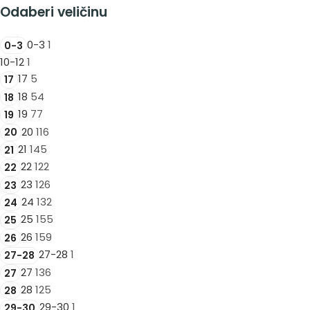
Odaberi veličinu
0-3
1
0-3
10-12
1
17
5
17
18
54
18
19
77
19
20
116
20
21
145
21
22
122
22
23
126
23
24
132
24
25
155
25
26
159
26
27-28
1
27-28
27
136
27
28
125
28
29-30
1
29-30