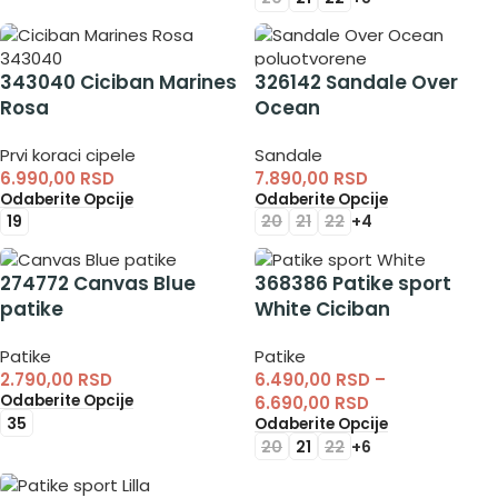
343040 Ciciban Marines
326142 Sandale Over
Rosa
Ocean
Prvi koraci cipele
Sandale
6.990,00
RSD
7.890,00
RSD
Odaberite Opcije
Odaberite Opcije
19
20
21
22
+4
274772 Canvas Blue
368386 Patike sport
patike
White Ciciban
Patike
Patike
2.790,00
RSD
6.490,00
RSD
–
Odaberite Opcije
6.690,00
RSD
35
Odaberite Opcije
20
21
22
+6