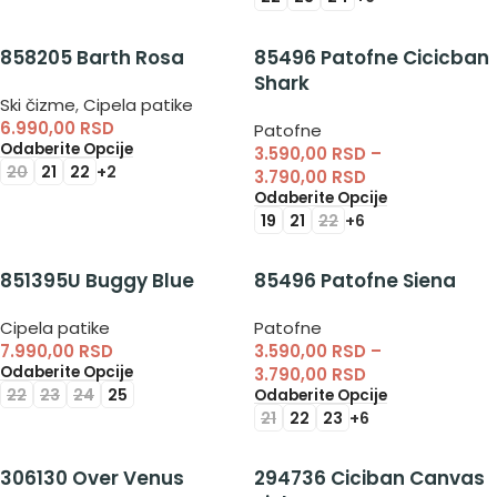
858205 Barth Rosa
85496 Patofne Cicicban
Shark
Ski čizme
,
Cipela patike
6.990,00
RSD
Patofne
Odaberite Opcije
3.590,00
RSD
–
20
21
22
+2
3.790,00
RSD
Odaberite Opcije
19
21
22
+6
851395U Buggy Blue
85496 Patofne Siena
Cipela patike
Patofne
7.990,00
RSD
3.590,00
RSD
–
Odaberite Opcije
3.790,00
RSD
22
23
24
25
Odaberite Opcije
21
22
23
+6
306130 Over Venus
294736 Ciciban Canvas