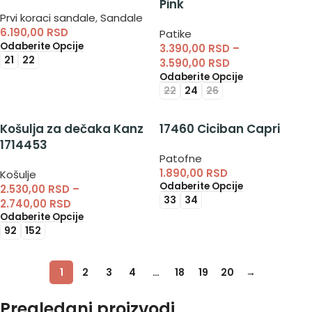
Pink
Prvi koraci sandale
,
Sandale
6.190,00
RSD
Patike
Odaberite Opcije
3.390,00
RSD
–
21
22
3.590,00
RSD
Odaberite Opcije
22
24
26
Košulja za dečaka Kanz
17460 Ciciban Capri
1714453
Patofne
1.890,00
RSD
Košulje
Odaberite Opcije
2.530,00
RSD
–
33
34
2.740,00
RSD
Odaberite Opcije
92
152
1
2
3
4
…
18
19
20
→
Pregledani proizvodi