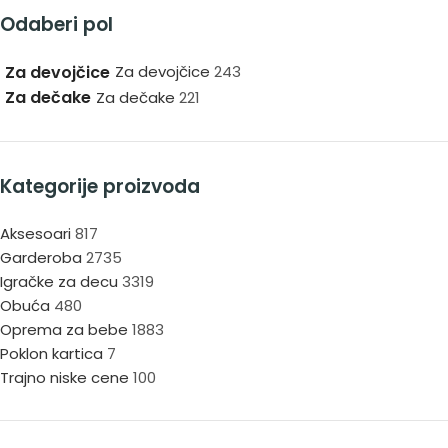
Odaberi pol
Za devojčice
Za devojčice
243
Za dečake
Za dečake
221
Kategorije proizvoda
Aksesoari
817
Garderoba
2735
Igračke za decu
3319
Obuća
480
Oprema za bebe
1883
Poklon kartica
7
Trajno niske cene
100