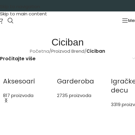
Skip to navigation
Skip to main content
Me
Ciciban
Početna
/
Proizvod Brend
/
Ciciban
Pročitajte više
Aksesoari
Garderoba
Igračk
decu
817 proizvoda
2735 proizvoda
3319 proiz