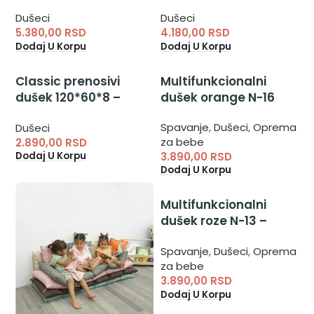
dečiji krevetac od
dečiji krevetac
Dušeci
Dušeci
memory pene
5.380,00
RSD
4.180,00
RSD
Dodaj U Korpu
Dodaj U Korpu
Classic prenosivi
Multifunkcionalni
dušek 120*60*8 –
dušek orange N-16
dušek za prenosivi
Spavanje
,
Dušeci
,
Oprema
Dušeci
krevetac
za bebe
2.890,00
RSD
3.890,00
RSD
Dodaj U Korpu
Dodaj U Korpu
Multifunkcionalni
dušek roze N-13 –
višenamenski dušek
Spavanje
,
Dušeci
,
Oprema
za decu
za bebe
3.890,00
RSD
Dodaj U Korpu