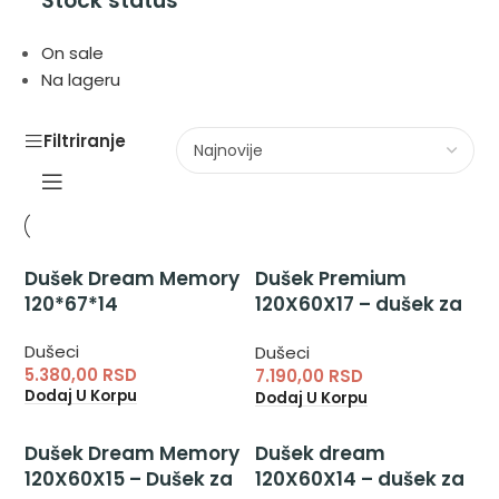
Stock status
On sale
Na lageru
Filtriranje
Dušek Dream Memory
Dušek Premium
120*67*14
120X60X17 – dušek za
krevetac sa jastukom
Dušeci
Dušeci
od memory pene
5.380,00
RSD
7.190,00
RSD
Dodaj U Korpu
Dodaj U Korpu
Dušek Dream Memory
Dušek dream
120X60X15 – Dušek za
120X60X14 – dušek za