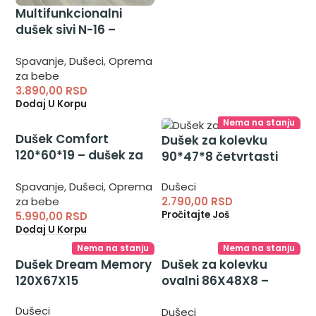
Multifunkcionalni
dušek sivi N-16 –
univerzalni dušek za
Spavanje
,
Dušeci
,
Oprema
decu
za bebe
3.890,00
RSD
Dodaj U Korpu
Nema na stanju
Dušek Comfort
Dušek za kolevku
120*60*19 – dušek za
90*47*8 četvrtasti
krevetac
Dušeci
Spavanje
,
Dušeci
,
Oprema
2.790,00
RSD
za bebe
Pročitajte Još
5.990,00
RSD
Dodaj U Korpu
Nema na stanju
Nema na stanju
Dušek Dream Memory
Dušek za kolevku
120X67X15
ovalni 86X48X8 –
Dušek za spavanje
Dušeci
Dušeci