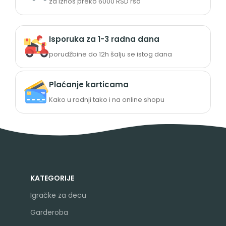
za iznos preko 6000 RSD rsd
Isporuka za 1-3 radna dana
porudžbine do 12h šalju se istog dana
Plaćanje karticama
Kako u radnji tako i na online shopu
KATEGORIJE
Igračke za decu
Garderoba