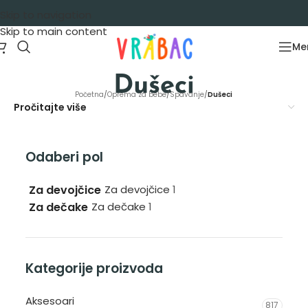
Skip to navigation
Skip to main content
Me
Dušeci
Početna
/
Oprema za bebe
/
Spavanje
/
Dušeci
Pročitajte više
Odaberi pol
Za devojčice
Za devojčice
1
Za dečake
Za dečake
1
Kategorije proizvoda
Aksesoari
817