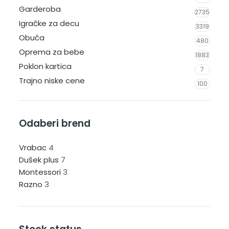
Garderoba
2735
Igračke za decu
3319
Obuća
480
Oprema za bebe
1883
Poklon kartica
7
Trajno niske cene
100
Odaberi brend
Vrabac
4
Dušek plus
7
Montessori
3
Razno
3