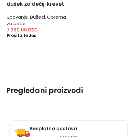
dušek za dečiji krevet
Spavanje
,
Dušeci
,
Oprema
za bebe
7.390,00
RSD
Pročitajte Još
Pregledani proizvodi
Besplatna dostava