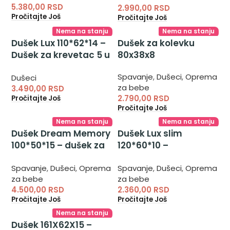
5.380,00
RSD
2.990,00
RSD
Pročitajte Još
Pročitajte Još
Nema na stanju
Nema na stanju
Dušek Lux 110*62*14 –
Dušek za kolevku
Dušek za krevetac 5 u
80x38x8
1
Spavanje
,
Dušeci
,
Oprema
Dušeci
za bebe
3.490,00
RSD
2.790,00
RSD
Pročitajte Još
Pročitajte Još
Nema na stanju
Nema na stanju
Dušek Dream Memory
Dušek Lux slim
100*50*15 – dušek za
120*60*10 –
krevetac kolevku
antialergijski dušek za
Spavanje
,
Dušeci
,
Oprema
Spavanje
,
Dušeci
,
Oprema
krevetac
za bebe
za bebe
4.500,00
RSD
2.360,00
RSD
Pročitajte Još
Pročitajte Još
Nema na stanju
Dušek 161X62X15 –