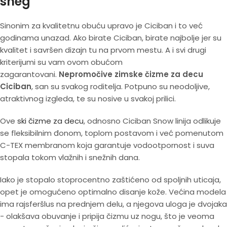
sneg
Sinonim za kvalitetnu obuću upravo je Ciciban i to već
godinama unazad. Ako birate Ciciban, birate najbolje jer su
kvalitet i savršen dizajn tu na prvom mestu. A i svi drugi
kriterijumi su vam ovom obućom
zagarantovani.
Nepromočive zimske čizme za decu
Ciciban
, san su svakog roditelja. Potpuno su neodoljive,
atraktivnog izgleda, te su nosive u svakoj prilici.
Ove
ski čizme za decu
, odnosno Ciciban Snow linija odlikuje
se fleksibilnim đonom, toplom postavom i već pomenutom
C-TEX membranom koja garantuje vodootpornost i suva
stopala tokom vlažnih i snežnih dana.
Iako je stopalo stoprocentno zaštićeno od spoljnih uticaja,
opet je omogućeno optimalno disanje kože. Većina modela
ima rajsferšlus na prednjem delu, a njegova uloga je dvojaka
- olakšava obuvanje i pripija čizmu uz nogu, što je veoma