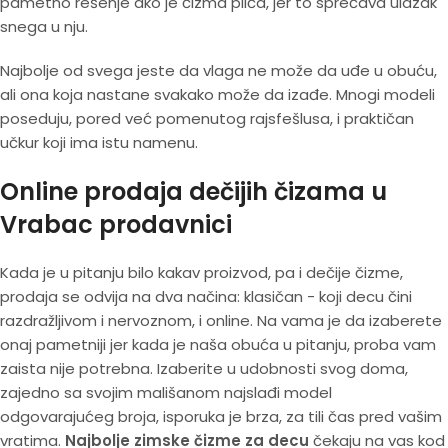
pametno rešenje ako je čizma plića, jer to sprečava ulazak
snega u nju.
Najbolje od svega jeste da vlaga ne može da uđe u obuću,
ali ona koja nastane svakako može da izađe. Mnogi modeli
poseduju, pored već pomenutog rajsfešlusa, i praktičan
učkur koji ima istu namenu.
Online prodaja dečijih čizama u
Vrabac prodavnici
Kada je u pitanju bilo kakav proizvod, pa i dečije čizme,
prodaja se odvija na dva načina: klasičan - koji decu čini
razdražljivom i nervoznom, i online. Na vama je da izaberete
onaj pametniji jer kada je naša obuća u pitanju, proba vam
zaista nije potrebna. Izaberite u udobnosti svog doma,
zajedno sa svojim mališanom najslađi model
odgovarajućeg broja, isporuka je brza, za tili čas pred vašim
vratima.
Najbolje zimske čizme za decu
čekaju na vas kod