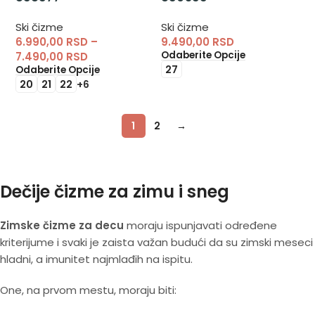
Ski čizme
Ski čizme
6.990,00
RSD
–
9.490,00
RSD
Odaberite Opcije
7.490,00
RSD
27
Odaberite Opcije
20
21
22
+6
1
2
→
Dečije čizme za zimu i sneg
Zimske čizme za decu
moraju ispunjavati određene
kriterijume i svaki je zaista važan budući da su zimski meseci
hladni, a imunitet najmlađih na ispitu.
One, na prvom mestu, moraju biti: