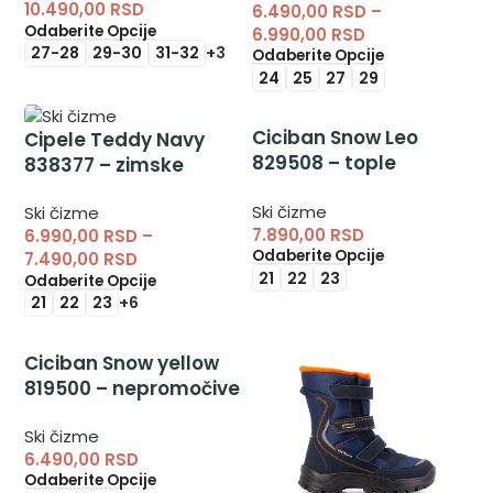
10.490,00
RSD
6.490,00
RSD
–
Odaberite Opcije
6.990,00
RSD
27-28
29-30
31-32
+3
Odaberite Opcije
24
25
27
29
Ciciban Snow Leo
Cipele Teddy Navy
829508 – tople
838377 – zimske
postavljene ski čizme
cipele
Ski čizme
za devojčice
Ski čizme
7.890,00
RSD
6.990,00
RSD
–
Odaberite Opcije
7.490,00
RSD
21
22
23
Odaberite Opcije
21
22
23
+6
Ciciban Snow yellow
819500 – nepromočive
čizme za dečake
Ski čizme
6.490,00
RSD
Odaberite Opcije