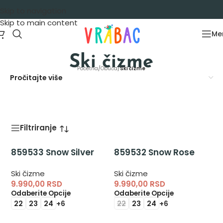
Skip to navigation
Skip to main content
Me
Ski čizme
Početna
/
Obuća
/
Ski čizme
Pročitajte više
Filtriranje
859533 Snow Silver
859532 Snow Rose
Ski čizme
Ski čizme
9.990,00
RSD
9.990,00
RSD
Odaberite Opcije
Odaberite Opcije
22
23
24
+6
22
23
24
+6