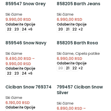
859547 Snow Grey
858205 Barth Jeans
Ski čizme
Ski čizme
9.990,00
RSD
6.990,00
RSD
Odaberite Opcije
Odaberite Opcije
22
23
24
+6
20
21
22
+2
859546 Snow Navy
858205 Barth Rosa
Ski čizme
Ski čizme
,
Cipela patike
9.490,00
RSD
–
6.990,00
RSD
Odaberite Opcije
9.990,00
RSD
20
21
22
+2
Odaberite Opcije
22
23
24
+6
Ciciban Snow 769374
799457 Ciciban Snow
Silver
Ski čizme
6.190,00
RSD
Ski čizme
Odaberite Opcije
6.890,00
RSD
–