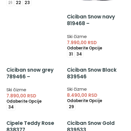
21
22
23
Ciciban Snow navy
819468 –
nepromočive čizme
Ski čizme
za dečake
7.990,00
RSD
Odaberite Opcije
31
34
Ciciban snow grey
Ciciban Snow Black
789466 –
839546
nepromočive čizme
Ski čizme
Ski čizme
za dečake
8.490,00
RSD
7.890,00
RSD
Odaberite Opcije
Odaberite Opcije
29
34
Cipele Teddy Rose
Ciciban Snow Gold
838377
839533