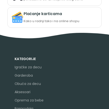
Plaćanje karticama
Kako u radnji tako i na online shopu
KATEGORIJE
Igračke za decu
Garderoba
Obuća za decu
Aksesoari
Oprema za bebe
Rasprodaja