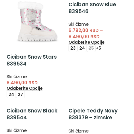
Ciciban Snow Blue
839546
Ski čizme
6.792,00
RSD
–
8.490,00
RSD
Odaberite Opcije
23
24
25
+5
Ciciban Snow Stars
839534
Ski čizme
8.490,00
RSD
Odaberite Opcije
24
27
Ciciban Snow Black
Cipele Teddy Navy
839544
838379 – zimske
čizme, cipele
Ski čizme
Ski čizme