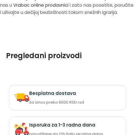
nas u
Vrabac online prodavnici
i zato nas posetite, poručite
i uživajte u dečijoj bezbrižnosti tokom snežnih igrarija.
Pregledani proizvodi
Besplatna dostava
za iznos preko 6000 RSD rsd
Isporuka za 1-3 radna dana
porudžbine do 12h šalju se istog dana