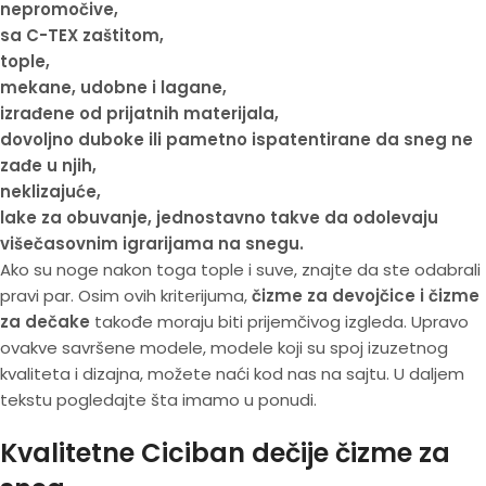
nepromočive,
sa C-TEX zaštitom,
tople,
mekane, udobne i lagane,
izrađene od prijatnih materijala,
dovoljno duboke ili pametno ispatentirane da sneg ne
zađe u njih,
neklizajuće,
lake za obuvanje, jednostavno takve da odolevaju
višečasovnim igrarijama na snegu.
Ako su noge nakon toga tople i suve, znajte da ste odabrali
pravi par. Osim ovih kriterijuma,
čizme za devojčice i čizme
za dečake
takođe moraju biti prijemčivog izgleda. Upravo
ovakve savršene modele, modele koji su spoj izuzetnog
kvaliteta i dizajna, možete naći kod nas na sajtu. U daljem
tekstu pogledajte šta imamo u ponudi.
Kvalitetne Ciciban dečije čizme za