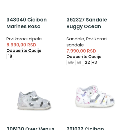
343040 Ciciban
362327 Sandale
Marines Rosa
Buggy Ocean
Prvi koraci cipele
Sandale
,
Prvi koraci
6.990,00
RSD
sandale
Odaberite Opcije
7.990,00
RSD
19
Odaberite Opcije
20
21
22
+3
306130 Over Venus
291022 Ciciban