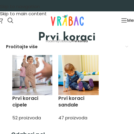
Skip to navigation
Skip to main content
Me
Prvi koraci
Početna
/
Obuća
/
Prvi koraci
Pročitajte više
Prvi koraci
Prvi koraci
cipele
sandale
52 proizvoda
47 proizvoda