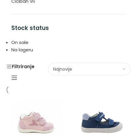
Ciciban
96
Stock status
On sale
Na lageru
Filtriranje