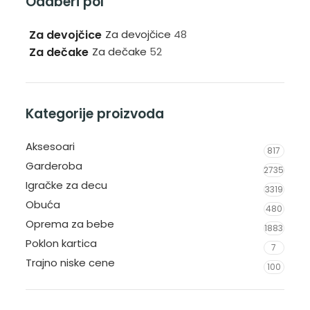
Odaberi pol
Za devojčice
Za devojčice
48
Za dečake
Za dečake
52
Kategorije proizvoda
Aksesoari
817
Garderoba
2735
Igračke za decu
3319
Obuća
480
Oprema za bebe
1883
Poklon kartica
7
Trajno niske cene
100