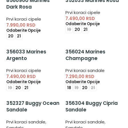
856090U Marines
352033 Marines Rosa
Dark Rosa
Prvi koraci cipele
7.490,00
RSD
Prvi koraci cipele
Odaberite Opcije
7.990,00
RSD
19
20
21
Odaberite Opcije
20
21
356033 Marines
356024 Marines
Argento
Champagne
Prvi koraci cipele
Prvi koraci sandale
7.490,00
RSD
7.290,00
RSD
Odaberite Opcije
Odaberite Opcije
19
20
21
18
19
20
21
352327 Buggy Ocean
356304 Buggy Cipria
Sandale
Sandale
Prvi koraci sandale
,
Prvi koraci sandale
,
Sandale
Sandale