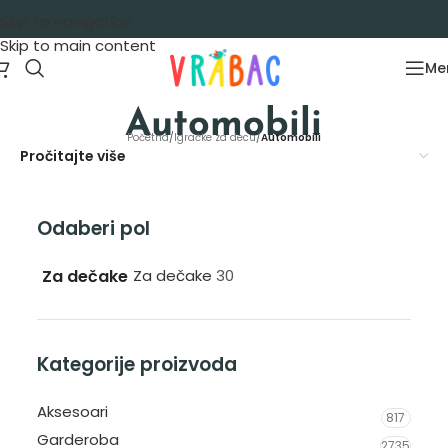
Skip to navigation
Skip to main content
Me
Automobili
Početna
/
Igračke za decu
/
Automobili
Pročitajte više
Odaberi pol
Za dečake
Za dečake
30
Kategorije proizvoda
Aksesoari
817
Garderoba
2735