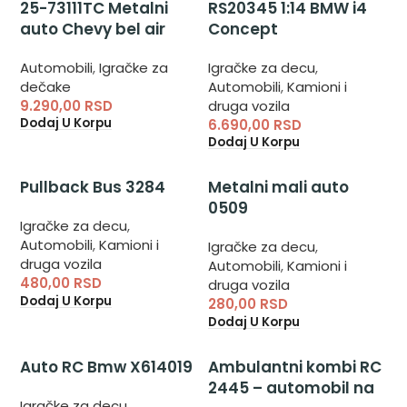
25-73111TC Metalni
RS20345 1:14 BMW i4
auto Chevy bel air
Concept
Automobili
,
Igračke za
Igračke za decu
,
dečake
Automobili
,
Kamioni i
9.290,00
RSD
druga vozila
Dodaj U Korpu
6.690,00
RSD
Dodaj U Korpu
Pullback Bus 3284
Metalni mali auto
0509
Igračke za decu
,
Automobili
,
Kamioni i
Igračke za decu
,
druga vozila
Automobili
,
Kamioni i
480,00
RSD
druga vozila
Dodaj U Korpu
280,00
RSD
Dodaj U Korpu
Auto RC Bmw X614019
Ambulantni kombi RC
2445 – automobil na
Igračke za decu
,