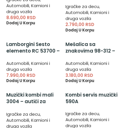
daljinsko upravljanje
Automobili
,
Kamioni i
Igračke za decu
,
druga vozila
Automobili
,
Kamioni i
8.690,00
RSD
druga vozila
Dodaj U Korpu
2.790,00
RSD
Dodaj U Korpu
Lamborgini Sesto
Mešalica sa
elemento RC 53700 –
znakovima 98-312 –
dečija igračka auto
dečija igračka auto
Automobili
,
Kamioni i
Automobili
,
Kamioni i
na daljinsko
mešalica
druga vozila
druga vozila
upravljanje
7.990,00
RSD
3.180,00
RSD
Dodaj U Korpu
Dodaj U Korpu
Muzički kombi mali
Kombi servis muzički
3004 – autići za
590A
dečaka
Igračke za decu
,
Igračke za decu
,
Automobili
,
Kamioni i
Automobili
,
Kamioni i
druga vozila
druga vozila