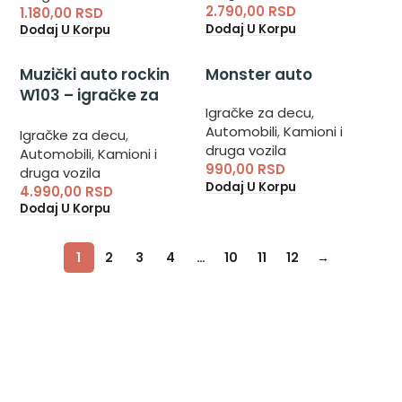
2.790,00
RSD
1.180,00
RSD
Dodaj U Korpu
Dodaj U Korpu
Muzički auto rockin
Monster auto
W103 – igračke za
Igračke za decu
,
dečake
Automobili
,
Kamioni i
Igračke za decu
,
druga vozila
Automobili
,
Kamioni i
990,00
RSD
druga vozila
Dodaj U Korpu
4.990,00
RSD
Dodaj U Korpu
1
2
3
4
…
10
11
12
→