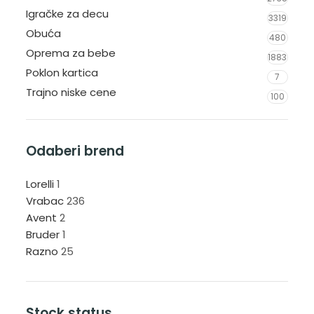
Igračke za decu
3319
Obuća
480
Oprema za bebe
1883
Poklon kartica
7
Trajno niske cene
100
Odaberi brend
Lorelli
1
Vrabac
236
Avent
2
Bruder
1
Razno
25
Stock status