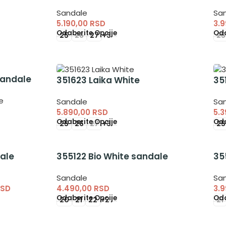
Sandale
Sa
5.190,00
RSD
3.
Odaberite Opcije
Oda
25
26
27
+3
25
Sandale
351623 Laika White
35
e
Sandale
Sa
5.890,00
RSD
5.
Odaberite Opcije
Oda
25
26
27
+3
25
ale
355122 Bio White sandale
35
Sandale
Sa
SD
4.490,00
RSD
3.
Odaberite Opcije
Oda
20
21
22
+2
21