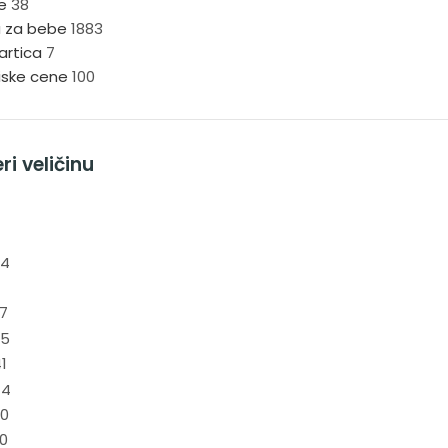
e
38
 za bebe
1883
artica
7
iske cene
100
i veličinu
34
4
7
45
1
44
0
0