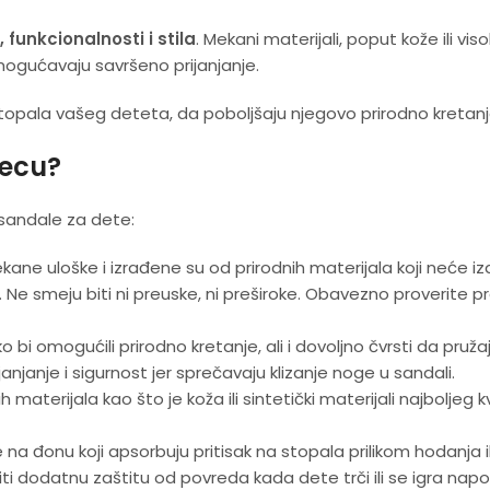
funkcionalnosti i stila
. Mekani materijali, poput kože ili vis
mogućavaju savršeno prijanjanje.
opala vašeg deteta, da poboljšaju njegovo prirodno kretanje
decu?
sandale za dete:
ane uloške i izrađene su od prirodnih materijala koji neće izaz
Ne smeju biti ni preuske, ni preširoke. Obavezno proverite p
o bi omogućili prirodno kretanje, ali i dovoljno čvrsti da pruž
janjanje i sigurnost jer sprečavaju klizanje noge u sandali.
materijala kao što je koža ili sintetički materijali najboljeg k
na đonu koji apsorbuju pritisak na stopala prilikom hodanja il
 dodatnu zaštitu od povreda kada dete trči ili se igra napol