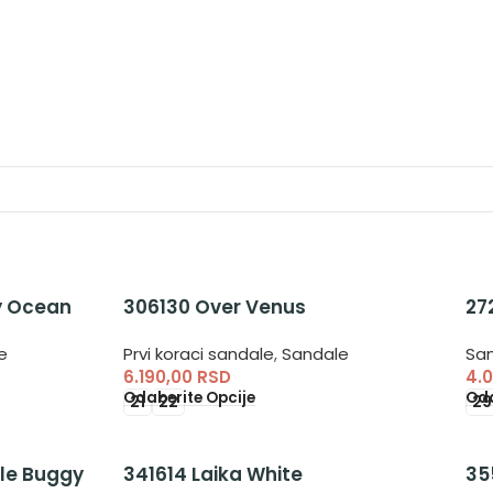
y Ocean
306130 Over Venus
27
e
Prvi koraci sandale
,
Sandale
Sa
6.190,00
RSD
4.
Odaberite Opcije
Oda
21
22
29
le Buggy
341614 Laika White
35