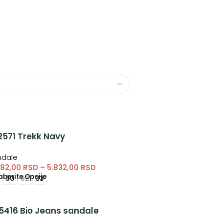
2571 Trekk Navy
ndale
082,00
RSD
–
5.832,00
RSD
berite Opcije
30
32
33
5416 Bio Jeans sandale