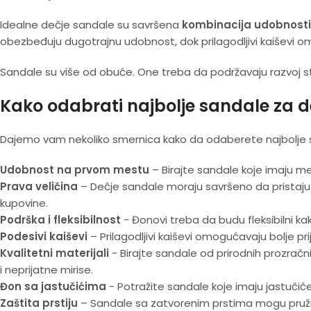
Idealne dečje sandale su savršena
kombinacija udobnosti, 
obezbeđuju dugotrajnu udobnost, dok prilagodljivi kaiševi o
Sandale su više od obuće. One treba da podržavaju razvoj st
Kako odabrati najbolje sandale za 
Dajemo vam nekoliko smernica kako da odaberete najbolje 
Udobnost na prvom mestu
– Birajte sandale koje imaju mek
Prava veličina
– Dečje sandale moraju savršeno da pristaju. 
kupovine.
Podrška i fleksibilnost
- Đonovi treba da budu fleksibilni kak
Podesivi kaiševi
– Prilagodljivi kaiševi omogućavaju bolje pri
Kvalitetni materijali
- Birajte sandale od prirodnih prozračnih 
i neprijatne mirise.
Đon sa jastučićima
- Potražite sandale koje imaju jastučiće 
Zaštita prstiju
– Sandale sa zatvorenim prstima mogu pružiti