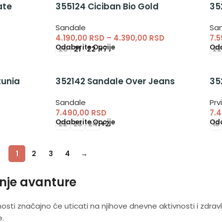
ate
355124 Ciciban Bio Gold
35
Sandale
Sa
4.190,00
RSD
–
4.390,00
RSD
7.
Odaberite Opcije
Oda
20
21
22
+7
22
tunia
352142 Sandale Over Jeans
35
Sandale
Prv
7.490,00
RSD
7.
Odaberite Opcije
Oda
22
23
24
+2
18
1
2
3
4
→
tnje avanture
sti značajno će uticati na njihove dnevne aktivnosti i zdrav
e.