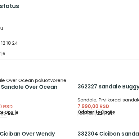
 status
ru
9
12
18
24
362327 Sandale Bugg
 Sandale Over Ocean
Sandale
,
Prvi koraci sandal
e
7.990,00
RSD
00
RSD
Odaberite Opcije
e Opcije
20
21
22
+3
22
+4
 Ciciban Over Wendy
332304 Ciciban sanda