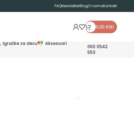
FAQ
Newsletter
Blog
O nama
Kontakt
0,00
RSD
Igračke za decu
Aksesoari
060 0542
553