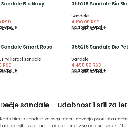
 Sandale Bio Navy
355216 Sandale Bio Sk
e
Sandale
0
RSD
4.190,00
RSD
e Opcije
Odaberite Opcije
27
+2
25
26
27
+2
 Sandale Smart Rosa
355215 Sandale Bio Pe
e
,
Prvi koraci sandale
Sandale
00
RSD
4.490,00
RSD
e Opcije
Odaberite Opcije
20
+6
25
26
27
+2
Dečje sandale – udobnost i stil za le
Kada birate sandale za svoju decu, davanje prioriteta udobno
tako da njihova obuća treba da nudi više od osnovne zaštit