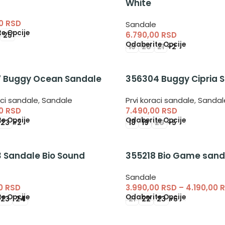
White
e
00
RSD
Sandale
e Opcije
6.790,00
RSD
25
Odaberite Opcije
19
20
21
+2
 Buggy Ocean Sandale
356304 Buggy Cipria 
aci sandale
,
Sandale
Prvi koraci sandale
,
Sandal
00
RSD
7.490,00
RSD
e Opcije
Odaberite Opcije
23
+2
18
19
20
+5
 Sandale Bio Sound
355218 Bio Game sand
e
Sandale
00
RSD
3.990,00
RSD
–
4.190,00
R
e Opcije
Odaberite Opcije
23
24
21
22
23
+6