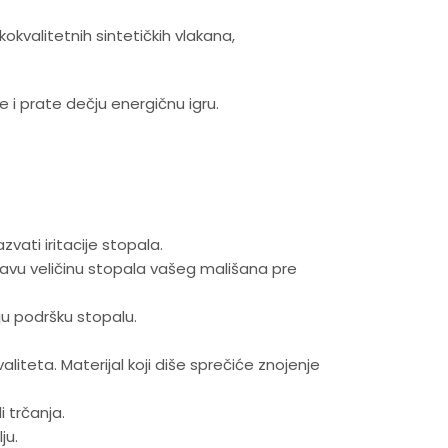
okokvalitetnih sintetičkih vlakana,
 i prate dečju energičnu igru.
vati iritacije stopala.
ravu veličinu stopala vašeg mališana pre
aju podršku stopalu.
valiteta. Materijal koji diše sprečiće znojenje
i trčanja.
ju.