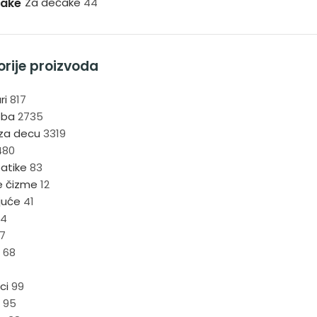
čake
Za dečake
44
rije proizvoda
ri
817
oba
2735
 za decu
3319
480
atike
83
 čizme
12
juće
41
4
7
e
68
1
ci
99
e
95