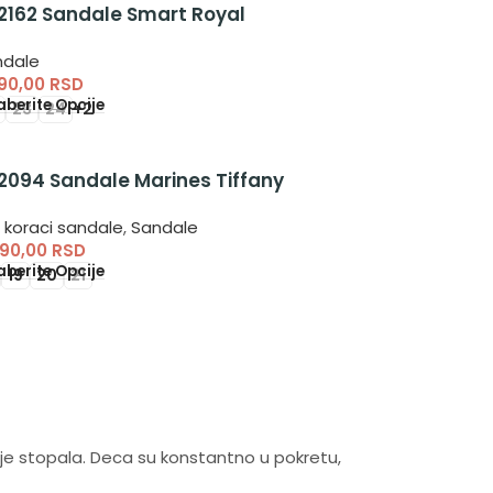
2162 Sandale Smart Royal
ndale
590,00
RSD
berite Opcije
23
24
+2
2094 Sandale Marines Tiffany
i koraci sandale
,
Sandale
490,00
RSD
berite Opcije
19
20
21
lje stopala. Deca su konstantno u pokretu,