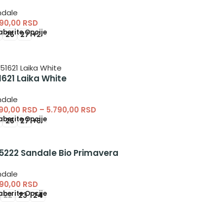
ndale
990,00
RSD
berite Opcije
26
27
+2
1621 Laika White
ndale
390,00
RSD
–
5.790,00
RSD
berite Opcije
26
27
+8
5222 Sandale Bio Primavera
ndale
990,00
RSD
berite Opcije
22
23
24