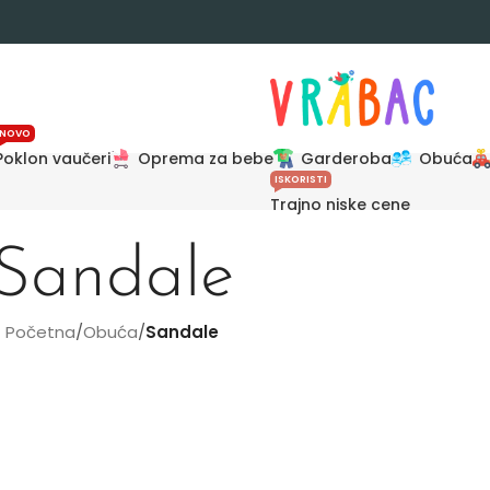
NOVO
Poklon vaučeri
Oprema za bebe
Garderoba
Obuća
ISKORISTI
Trajno niske cene
Sandale
Početna
/
Obuća
/
Sandale