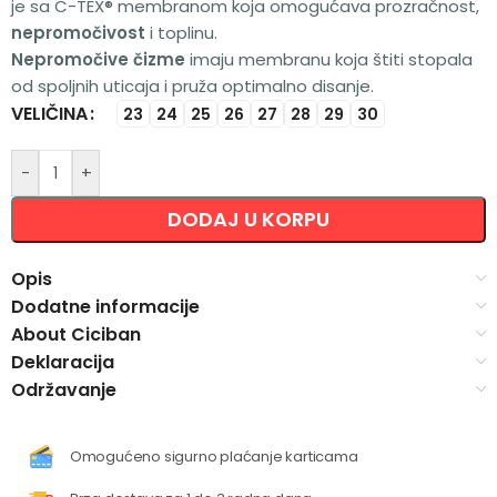
je sa C-TEX® membranom koja omogućava prozračnost,
nepromočivost
i toplinu.
Nepromočive čizme
imaju membranu koja štiti stopala
od spoljnih uticaja i pruža optimalno disanje.
VELIČINA
Alternative:
23
24
25
26
27
28
29
30
-
+
DODAJ U KORPU
Opis
Dodatne informacije
About Ciciban
Deklaracija
Održavanje
Omogućeno sigurno plaćanje karticama