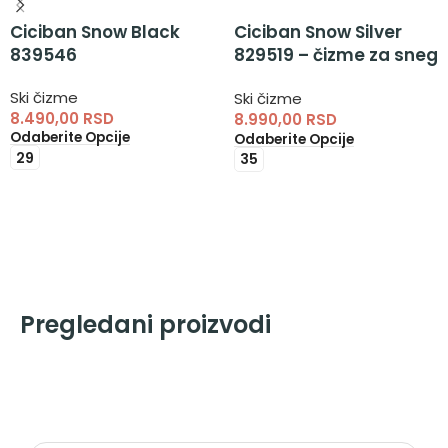
Ciciban Snow Silver
Ciciban Snow Black
829519 – čizme za sneg
839546
za devojčice
Ski čizme
Ski čizme
8.490,00
RSD
8.990,00
RSD
Odaberite Opcije
Odaberite Opcije
29
35
Pregledani proizvodi