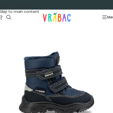
Skip to navigation
Skip to main content
Me
Početna
/
Obuća
/
Ski čizme