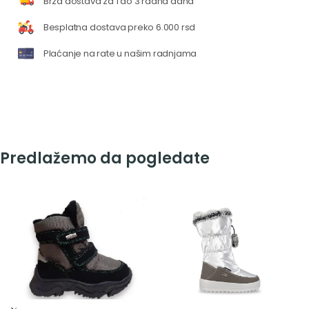
Brza dostava za 1 do 3 radna dana
Besplatna dostava preko 6.000 rsd
Plaćanje na rate u našim radnjama
Predlažemo da pogledate