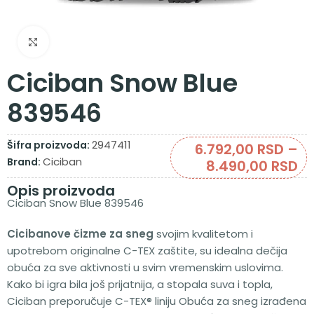
Zumiraj sliku
Ciciban Snow Blue
839546
2947411
Šifra proizvoda:
6.792,00
RSD
–
Ciciban
Brand:
8.490,00
RSD
Opis proizvoda
Ciciban Snow Blue 839546
Cicibanove čizme za sneg
svojim kvalitetom i
upotrebom originalne C-TEX zaštite, su idealna dečija
obuća za sve aktivnosti u svim vremenskim uslovima.
Kako bi igra bila još prijatnija, a stopala suva i topla,
Ciciban preporučuje C-TEX® liniju Obuća za sneg izrađena