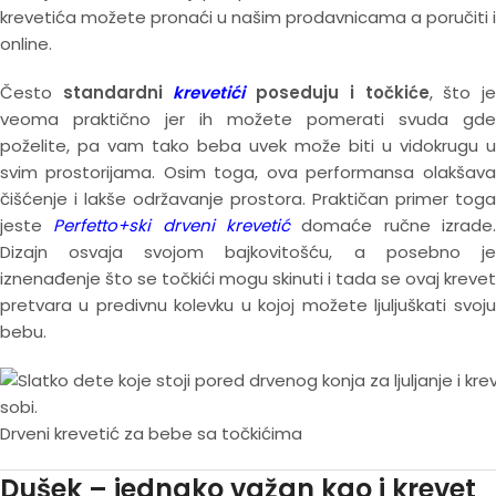
krevetića možete pronaći u našim prodavnicama a poručiti i
online.
Često
standardni
krevetići
poseduju i točkiće
, što j
veoma praktično jer ih možete pomerati svuda gde
poželite, pa vam tako beba uvek može biti u vidokrugu u
svim prostorijama. Osim toga, ova performansa olakšava
čišćenje i lakše održavanje prostora. Praktičan primer toga
jeste
Perfetto+ski drveni krevetić
domaće ručne izrade
Dizajn osvaja svojom bajkovitošću, a posebno je
iznenađenje što se točkići mogu skinuti i tada se ovaj krevet
pretvara u predivnu kolevku u kojoj možete ljuljuškati svoju
bebu.
Drveni krevetić za bebe sa točkićima
Dušek – jednako važan kao i krevet