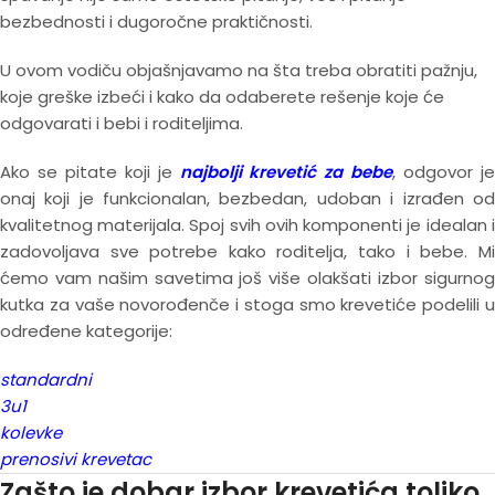
bezbednosti i dugoročne praktičnosti.
U ovom vodiču objašnjavamo na šta treba obratiti pažnju,
koje greške izbeći i kako da odaberete rešenje koje će
odgovarati i bebi i roditeljima.
Ako se pitate koji je
najbolji krevetić za bebe
, odgovor je
onaj koji je funkcionalan, bezbedan, udoban i izrađen od
kvalitetnog materijala. Spoj svih ovih komponenti je idealan i
zadovoljava sve potrebe kako roditelja, tako i bebe. Mi
ćemo vam našim savetima još više olakšati izbor sigurnog
kutka za vaše novorođenče i stoga smo krevetiće podelili u
određene kategorije:
standardni
3u1
kolevke
prenosivi krevetac
Zašto je dobar izbor krevetića toliko