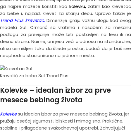
ga najpre možete koristiti kao
kolevku,
zatim kao krevetac
za bebe i, najzad, krevet za stariju decu. Upravo takav je
Trend Plus krevetac.
Dimenzije igraju važnu ulogu kod ovog
modela 3u1. Ormarić sa vratima i nosačem za mekanu
podlogu za previjanje može biti postavljen na levu ili na
desnu stranu. Naime, oni jesu veći u odnosu na standardne,
ali su osmišljeni tako da štede prostor, budući da je baš sve
neophodno stacionirano na jednom mestu.
Krevetić za bebe 3u1 Trend Plus
Kolevke – idealan izbor za prve
mesece bebinog života
Kolevke
su idealan izbor za prve mesece bebinog života, jer
pružaju osećaj sigurnosti, bliskosti i mirnog sna. Praktične,
stabilne i prilagođene svakodnevnoj upotrebi. Zahvaljujući