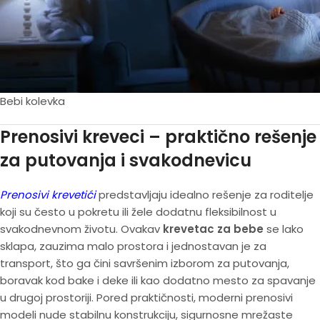
Bebi kolevka
Prenosivi kreveci – praktično rešenje
za putovanja i svakodnevicu
Prenosivi krevetići
predstavljaju idealno rešenje za roditelje
koji su često u pokretu ili žele dodatnu fleksibilnost u
svakodnevnom životu. Ovakav
krevetac za bebe
se lako
sklapa, zauzima malo prostora i jednostavan je za
transport, što ga čini savršenim izborom za putovanja,
boravak kod bake i deke ili kao dodatno mesto za spavanje
u drugoj prostoriji. Pored praktičnosti, moderni prenosivi
modeli nude stabilnu konstrukciju, sigurnosne mrežaste