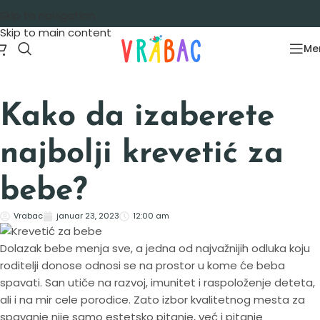
Skip to navigation
Skip to main content
Me
Kako da izaberete
najbolji krevetić za
bebe?
Vrabac
januar 23, 2023
12:00 am
Dolazak bebe menja sve, a jedna od najvažnijih odluka koju
roditelji donose odnosi se na prostor u kome će beba
spavati. San utiče na razvoj, imunitet i raspoloženje deteta,
ali i na mir cele porodice. Zato izbor kvalitetnog mesta za
spavanje nije samo estetsko pitanje, već i pitanje