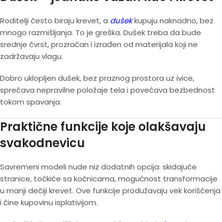
Roditelji često biraju krevet, a
dušek
kupuju naknadno, bez
mnogo razmišljanja. To je greška. Dušek treba da bude
srednje čvrst, prozračan i izrađen od materijala koji ne
zadržavaju vlagu.
Dobro uklopljen dušek, bez praznog prostora uz ivice,
sprečava nepravilne položaje tela i povećava bezbednost
tokom spavanja.
Praktične funkcije koje olakšavaju
svakodnevicu
Savremeni modeli nude niz dodatnih opcija: skidajuće
stranice, točkiće sa kočnicama, mogućnost transformacije
u manji dečiji krevet. Ove funkcije produžavaju vek korišćenja
i čine kupovinu isplativijom.