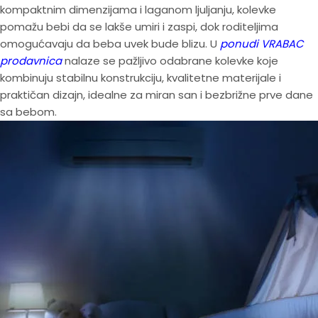
kompaktnim dimenzijama i laganom ljuljanju, kolevke
pomažu bebi da se lakše umiri i zaspi, dok roditeljima
omogućavaju da beba uvek bude blizu. U
ponudi VRABAC
prodavnica
nalaze se pažljivo odabrane kolevke koje
kombinuju stabilnu konstrukciju, kvalitetne materijale i
praktičan dizajn, idealne za miran san i bezbrižne prve dane
sa bebom.