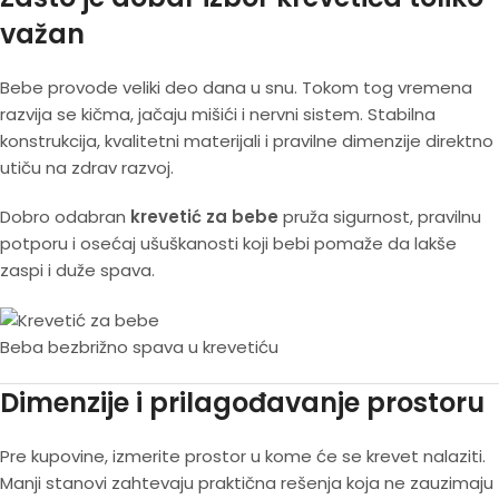
važan
Bebe provode veliki deo dana u snu. Tokom tog vremena
razvija se kičma, jačaju mišići i nervni sistem. Stabilna
konstrukcija, kvalitetni materijali i pravilne dimenzije direktno
utiču na zdrav razvoj.
Dobro odabran
krevetić za bebe
pruža sigurnost, pravilnu
potporu i osećaj ušuškanosti koji bebi pomaže da lakše
zaspi i duže spava.
Beba bezbrižno spava u krevetiću
Dimenzije i prilagođavanje prostoru
Pre kupovine, izmerite prostor u kome će se krevet nalaziti.
Manji stanovi zahtevaju praktična rešenja koja ne zauzimaju