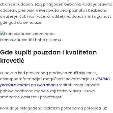
stranice i udoban ležaj prilagođen bebama. Kada je pravilno
odabran, prenosivi krevet pruža bebi poznato i bezbedno
okruženje, čak i van kuće, a roditeljima donosi mir i sigurnost
gde god da se nalaze.
Prenosivi krevetić i beba u njemu
Gde kupiti pouzdan i kvalitetan
krevetić
Kupovina kod proverenog prodavca znači sigurnost,
dostupne informacije i mogućnost savetovanja. U
VRABAC
prodavnicama
i na
web shopu
roditelji mogu pronaći
pažljivo odabrane modele koji zadovoljavaju visoke
standarde kvaliteta i praktičnosti.
Ponuda je prilagođena različitim potrebama porodica, uz