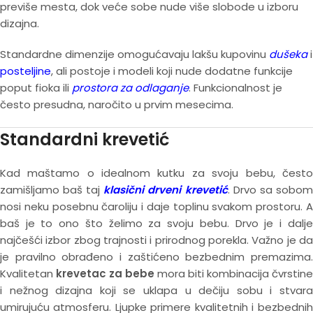
previše mesta, dok veće sobe nude više slobode u izboru
dizajna.
Standardne dimenzije omogućavaju lakšu kupovinu
dušeka
i
posteljine
, ali postoje i modeli koji nude dodatne funkcije
poput fioka ili
prostora za odlaganje
. Funkcionalnost je
često presudna, naročito u prvim mesecima.
Standardni krevetić
Kad maštamo o idealnom kutku za svoju bebu, često
zamišljamo baš taj
klasični drveni krevetić
. Drvo sa sobom
nosi neku posebnu čaroliju i daje toplinu svakom prostoru. A
baš je to ono što želimo za svoju bebu. Drvo je i dalje
najčešći izbor zbog trajnosti i prirodnog porekla. Važno je da
je pravilno obrađeno i zaštićeno bezbednim premazima.
Kvalitetan
krevetac za bebe
mora biti kombinacija čvrstine
i nežnog dizajna koji se uklapa u dečiju sobu i stvara
umirujuću atmosferu. Ljupke primere kvalitetnih i bezbednih