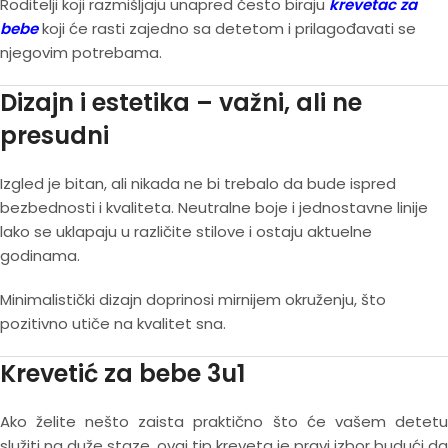
Roditelji koji razmišljaju unapred često biraju
krevetac za
bebe
koji će rasti zajedno sa detetom i prilagođavati se
njegovim potrebama.
Dizajn i estetika – važni, ali ne
presudni
Izgled je bitan, ali nikada ne bi trebalo da bude ispred
bezbednosti i kvaliteta. Neutralne boje i jednostavne linije
lako se uklapaju u različite stilove i ostaju aktuelne
godinama.
Minimalistički dizajn doprinosi mirnijem okruženju, što
pozitivno utiče na kvalitet sna.
Krevetić za bebe 3u1
Ako želite nešto zaista praktično što će vašem detetu
služiti na duže staze, ovaj tip kreveta je pravi izbor budući da