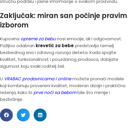
stručnu podršku i jasne informacije o svakom proizvodu.
Zaključak: miran san počinje pravim
izborom
Kupovina
opreme za bebu
nosi emocije, ali i odgovornost.
Pažljivo odabran
krevetić za bebe
predstavlja temelj
bezbednog sna i zdravog razvoja deteta. Kada spojite
kvalitet, funkcionalnost i pouzdanog prodavca, dobijate
sigurnost koju svaki roditelj želi.
U
VRABAC prodavnicama i online
možete pronaći modele
koji kombinuju provereni kvalitet, moderan dizajn i praktična
rešenja, kako bi
prve noći sa bebom
bile što mirnije i
bezbrižnije.