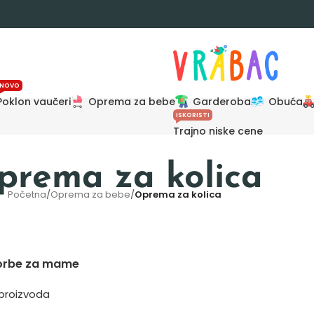
NOVO
Poklon vaučeri
Oprema za bebe
Garderoba
Obuća
ISKORISTI
Trajno niske cene
prema za kolica
Početna
/
Oprema za bebe
/
Oprema za kolica
orbe za mame
 proizvoda