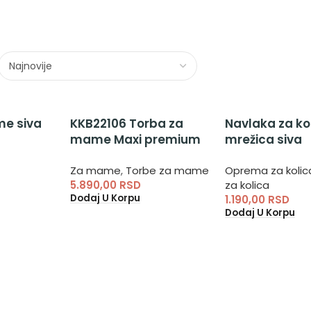
e siva
KKB22106 Torba za
Navlaka za k
mame Maxi premium
mrežica siva
Black
20020160001 
Za mame
,
Torbe za mame
Oprema za kolic
univerzalna m
5.890,00
RSD
za kolica
za insekte
Dodaj U Korpu
1.190,00
RSD
Dodaj U Korpu