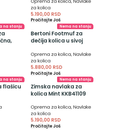
Oprema za kolica
,
Navlake
za kolica
5.190,00
RSD
Pročitajte Još
 na stanju
Nema na stanju
za
Bertoni Footmuf za
čna,
dečija kolica u sivoj
 torba
boji – univerzalna
Oprema za kolica
,
Navlake
zimska navlaka za
za kolica
kolica za bebe
5.880,00
RSD
Pročitajte Još
 na stanju
Nema na stanju
a flašicu
Zimska navlaka za
kolica Mint KKB41109
a
Oprema za kolica
,
Navlake
za kolica
5.190,00
RSD
Pročitajte Još