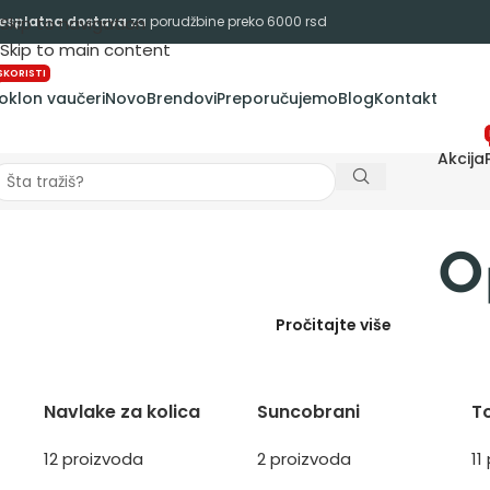
esplatna dostava
Skip to navigation
za porudžbine preko 6000 rsd
Skip to main content
SKORISTI
oklon vaučeri
Novo
Brendovi
Preporučujemo
Blog
Kontakt
Akcija
O
Pročitajte više
Navlake za kolica
Suncobrani
T
12 proizvoda
2 proizvoda
11