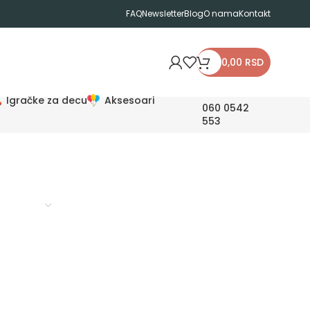
FAQ
Newsletter
Blog
O nama
Kontakt
0,00
RSD
Igračke za decu
Aksesoari
060 0542
553