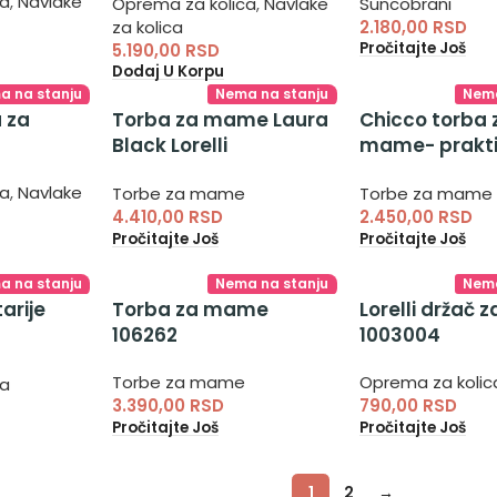
ca
,
Navlake
Oprema za kolica
,
Navlake
Suncobrani
za kolica
2.180,00
RSD
Pročitajte Još
5.190,00
RSD
Dodaj U Korpu
a na stanju
Nema na stanju
Nema
 za
Torba za mame Laura
Chicco torba 
Black Lorelli
mame- prakti
10040240002
višenamenska
ca
,
Navlake
Torbe za mame
Torbe za mame
4.410,00
RSD
2.450,00
RSD
Pročitajte Još
Pročitajte Još
a na stanju
Nema na stanju
Nema
arije
Torba za mame
Lorelli držač z
106262
1003004
verzalni
Torbe za mame
Oprema za kolic
ca
rugo
3.390,00
RSD
790,00
RSD
a
Pročitajte Još
Pročitajte Još
1
2
→