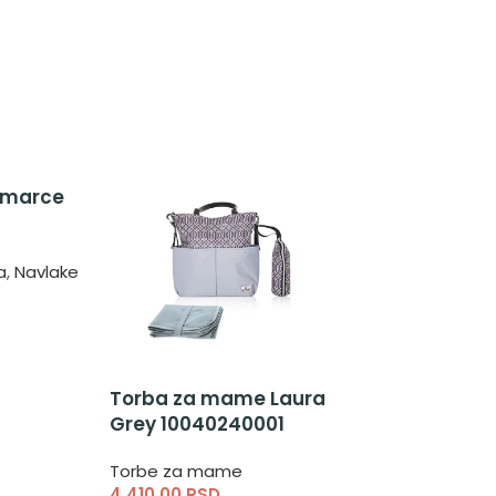
omarce
–
a
,
Navlake
režica
Torba za mame Laura
Grey 10040240001
Torbe za mame
4.410,00
RSD