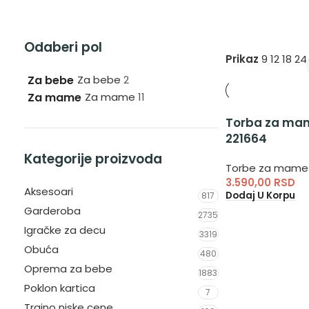
Odaberi pol
Prikaz
9
12
18
24
Za bebe
Za bebe
2
Za mame
Za mame
11
Torba za mam
221664
Kategorije proizvoda
Torbe za mame
3.590,00
RSD
Aksesoari
Dodaj U Korpu
817
Garderoba
2735
Igračke za decu
3319
Obuća
480
Oprema za bebe
1883
Poklon kartica
7
Trajno niske cene