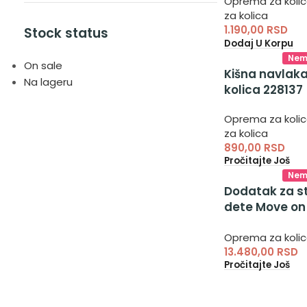
Oprema za koli
za kolica
1.190,00
RSD
Stock status
Dodaj U Korpu
Nem
On sale
Kišna navlaka
Na lageru
kolica 228137
Oprema za koli
za kolica
890,00
RSD
Pročitajte Još
Nem
Dodatak za st
dete Move on
CAN5956 – uni
Oprema za koli
dodatak za d
13.480,00
RSD
dete za kolic
Pročitajte Još