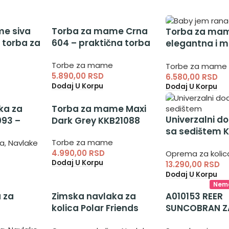
e siva
Torba za mame Crna
Torba za ma
 torba za
604 – praktična torba
elegantna i 
za stvari za bebu
torba za ma
Torbe za mame
Torbe za mame
5.890,00
RSD
6.580,00
RSD
Dodaj U Korpu
Dodaj U Korpu
ka za
Torba za mame Maxi
Univerzalni d
093 –
Dark Grey KKB21088
sa sedištem 
ka za
Torbe za mame
– dodatak za
ca
,
Navlake
a
4.990,00
RSD
Oprema za kolic
dete
Dodaj U Korpu
13.290,00
RSD
Dodaj U Korpu
Nema
 za
Zimska navlaka za
A010153 REER
kolica Polar Friends
SUNCOBRAN Z
KKB4012
BEZ