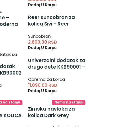
Dodaj U Korpu
Reer suncobran za
me –
kolica Sivi – Reer
moderna
suncobran za dečija
me
Suncobrani
kolica
2.690,00
RSD
Dodaj U Korpu
Univerzalni dodatak za
odatak
drugo dete KKB90001 –
KKB90002
nastavak za kolica za
 drugo
Oprema za kolica
drugo dete
a
11.890,00
RSD
Dodaj U Korpu
 na stanju
Nema na stanju
Zimska navlaka za
A KOLICA
kolica Dark Grey
KKB41108