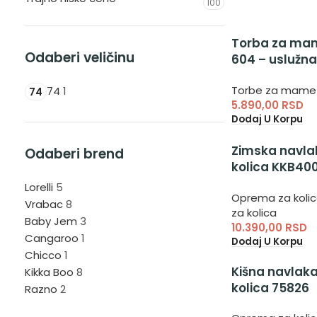
100
Torba za mam
Odaberi veličinu
604 – uslužna
mamu i bebu
Torbe za mame
74
1
74
5.890,00
RSD
Dodaj U Korpu
Zimska navla
Odaberi brend
kolica KKB40
zimska navla
Lorelli
5
Oprema za koli
bebu za kolic
Vrabac
8
za kolica
Baby Jem
3
10.390,00
RSD
Cangaroo
1
Dodaj U Korpu
Chicco
1
Kišna navlaka
Kikka Boo
8
kolica 75826
Razno
2