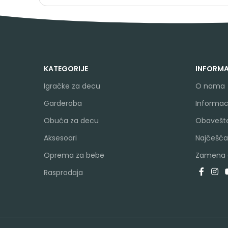
KATEGORIJE
INFORMA
Igračke za decu
O nama
Garderoba
Informaci
Obuća za decu
Obavešte
Aksesoari
Najčešća
Oprema za bebe
Zamena a
Rasprodaja