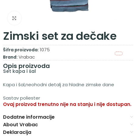
Zumiraj sliku
Zimski set za dečake
1075
Šifra proizvoda:
Vrabac
Brand:
Opis proizvoda
Set kapa i šal
Kapa i šal,neohodni detalj za hladne zimske dane
Sastav poliester
Ovaj proizvod trenutno nije na stanju i nije dostupan.
Alternative:
Dodatne informacije
About Vrabac
Deklaracija