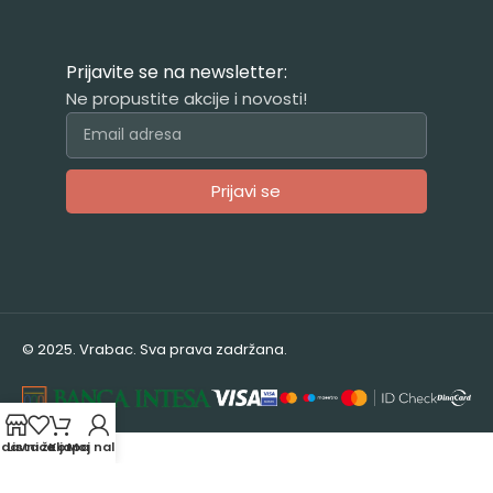
Prijavite se na newsletter:
Ne propustite akcije i novosti!
Prijavi se
Alternative:
© 2025. Vrabac. Sva prava zadržana.
odavnica
Lista želja
Korpa
Moj nalog