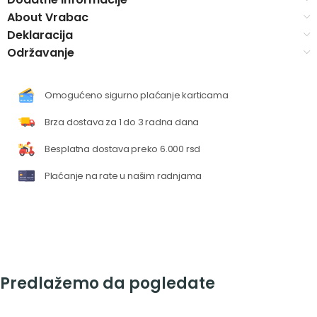
About Vrabac
Deklaracija
Održavanje
Omogućeno sigurno plaćanje karticama
Brza dostava za 1 do 3 radna dana
Besplatna dostava preko 6.000 rsd
Plaćanje na rate u našim radnjama
Predlažemo da pogledate