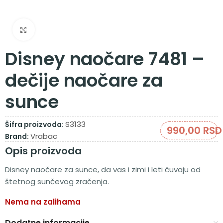
Zumiraj sliku
Disney naočare 7481 –
dečije naočare za
sunce
S3133
Šifra proizvoda:
990,00
RSD
Vrabac
Brand:
Opis proizvoda
Disney naočare za sunce, da vas i zimi i leti čuvaju od
štetnog sunčevog zračenja.
Nema na zalihama
Dodatne informacije