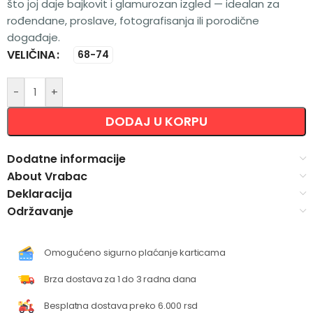
što joj daje bajkovit i glamurozan izgled — idealan za
rođendane, proslave, fotografisanja ili porodične
događaje.
VELIČINA
Alternative:
68-74
-
+
DODAJ U KORPU
Dodatne informacije
About Vrabac
Deklaracija
Održavanje
Omogućeno sigurno plaćanje karticama
Brza dostava za 1 do 3 radna dana
Besplatna dostava preko 6.000 rsd