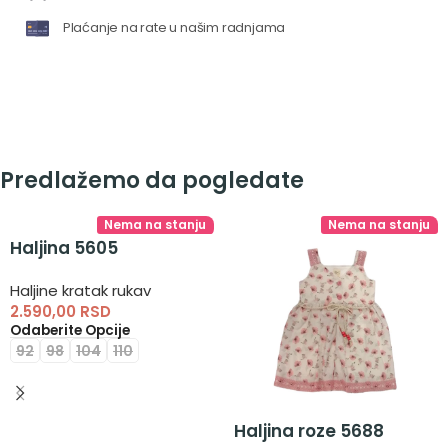
Plaćanje na rate u našim radnjama
Predlažemo da pogledate
Nema na stanju
Nema na stanju
Haljina 5605
Haljine kratak rukav
2.590,00
RSD
Odaberite Opcije
92
98
104
110
Haljina roze 5688