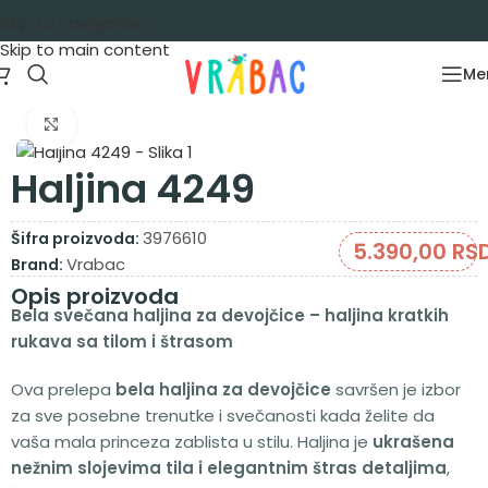
Skip to navigation
Skip to main content
Me
Početna
/
Garderoba
/
Haljine
/
Haljine kratak rukav
Zumiraj sliku
Haljina 4249
3976610
Šifra proizvoda:
5.390,00
RS
Vrabac
Brand:
Opis proizvoda
Bela svečana haljina za devojčice – haljina kratkih
rukava sa tilom i štrasom
Ova prelepa
bela haljina za devojčice
savršen je izbor
za sve posebne trenutke i svečanosti kada želite da
vaša mala princeza zablista u stilu. Haljina je
ukrašena
nežnim slojevima tila i elegantnim štras detaljima
,