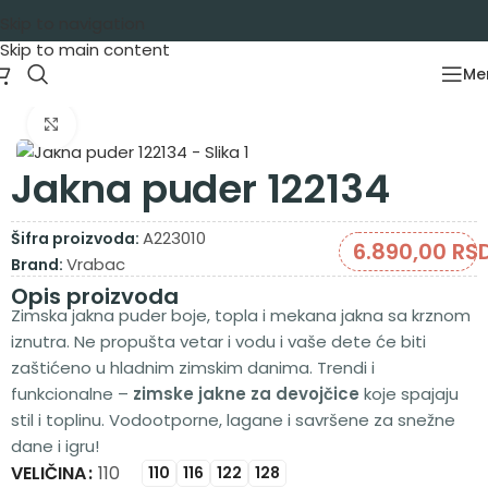
Skip to navigation
Skip to main content
Me
Početna
/
Garderoba
/
Jakne
Zumiraj sliku
Jakna puder 122134
A223010
Šifra proizvoda:
6.890,00
RS
Vrabac
Brand:
Opis proizvoda
Zimska jakna puder boje, topla i mekana jakna sa krznom
iznutra. Ne propušta vetar i vodu i vaše dete će biti
zaštićeno u hladnim zimskim danima. Trendi i
funkcionalne –
zimske jakne za devojčice
koje spajaju
stil i toplinu. Vodootporne, lagane i savršene za snežne
dane i igru!
VELIČINA
Alternative:
110
110
116
122
128