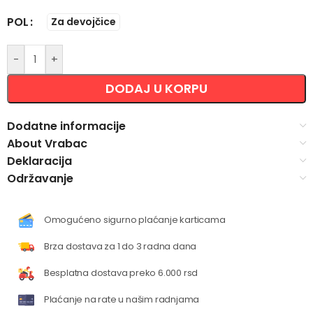
POL
Za devojčice
-
+
DODAJ U KORPU
Dodatne informacije
About Vrabac
Deklaracija
Održavanje
Omogućeno sigurno plaćanje karticama
Brza dostava za 1 do 3 radna dana
Besplatna dostava preko 6.000 rsd
Plaćanje na rate u našim radnjama