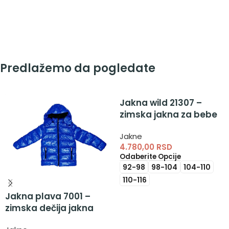
Predlažemo da pogledate
Jakna wild 21307 –
zimska jakna za bebe
Jakne
4.780,00
RSD
Odaberite Opcije
92-98
98-104
104-110
110-116
Jakna plava 7001 –
zimska dečija jakna