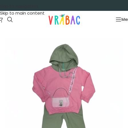
Skip to navigation
Skip to main content
Me
Početna
/
Garderoba
/
Kompleti
/
Kompleti dug rukav