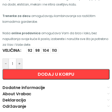
na dodir, elstičan, mekan i ne iritira osetljivu kožu.
Trenerke za decu
omogućavaju kombinovanje sa različitim
komadima garderobe.
Naša
online prodavnica
omogućava Vam da brzo i lako, bez
napuštanja svoje kuće ili posla, izaberete i naručite sve što je potrebno
za Vas i Vaše dete.
VELIČINA
Alternative:
92
98
104
110
-
+
DODAJ U KORPU
Dodatne informacije
About Vrabac
Deklaracija
Održavanje