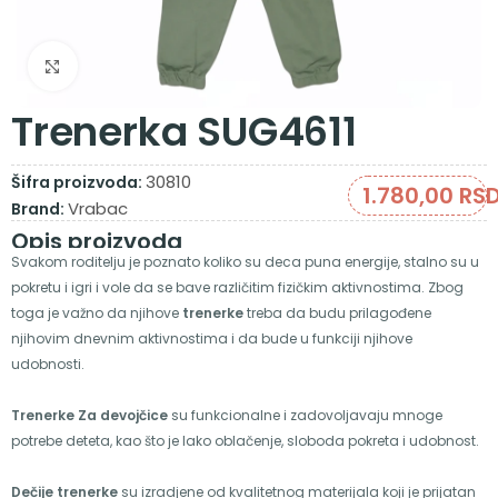
Zumiraj sliku
Trenerka SUG4611
30810
Šifra proizvoda:
1.780,00
RS
Vrabac
Brand:
Opis proizvoda
Svakom roditelju je poznato koliko su deca puna energije, stalno su u
pokretu i igri i vole da se bave različitim fizičkim aktivnostima. Zbog
toga je važno da njihove
trenerke
treba da budu prilagođene
njihovim dnevnim aktivnostima i da bude u funkciji njihove
udobnosti.
Trenerke Za devojčice
su funkcionalne i zadovoljavaju mnoge
potrebe deteta, kao što je lako oblačenje, sloboda pokreta i udobnost.
Dečije trenerke
su izradjene od kvalitetnog materijala koji je prijatan