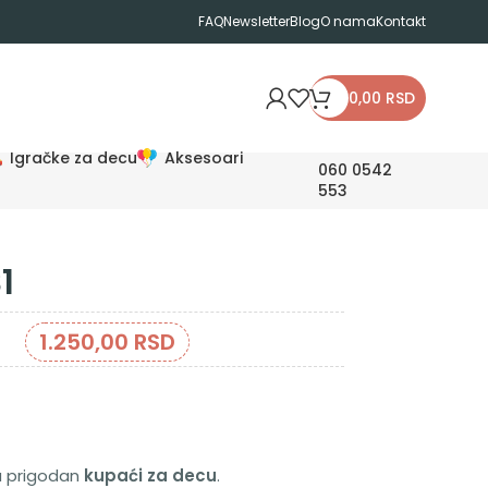
FAQ
Newsletter
Blog
O nama
Kontakt
0,00
RSD
Igračke za decu
Aksesoari
060 0542
553
1
1.250,00
RSD
va prigodan
kupaći za decu
.