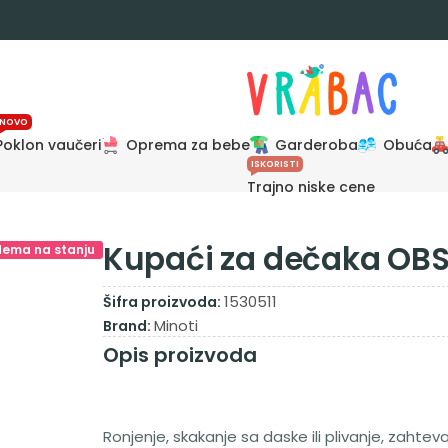
NOVO
Poklon vaučeri
Oprema za bebe
Garderoba
Obuća
ISKORISTI
Trajno niske cene
Kupaći za dečaka OBS
Nema na stanju
1530511
Šifra proizvoda:
Minoti
Brand:
Opis proizvoda
Ronjenje, skakanje sa daske ili plivanje, zahte