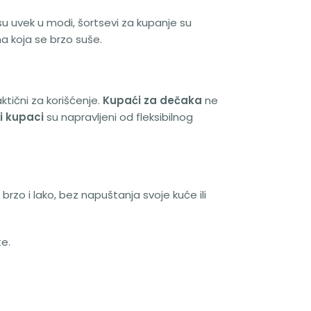
su uvek u modi, šortsevi za kupanje su
ana koja se brzo suše.
ktični za korišćenje.
Kupaći za dečaka
ne
ji kupaci
su napravljeni od fleksibilnog
o i lako, bez napuštanja svoje kuće ili
e.