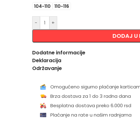
104-110
110-116
-
+
DODAJ U
Dodatne informacije
Deklaracija
Održavanje
Omogućeno sigurno plaćanje kartica
Brza dostava za 1 do 3 radna dana
Besplatna dostava preko 6.000 rsd
Plaćanje na rate u našim radnjama