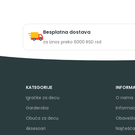
Besplatna dostava
za iznos preko 6000 RSD rsd
KATEGORIJE
INFORMA
Igračke za decu
O nama
Garderoba
Informaci
Obuća za decu
Obavešte
Aksesoari
Najčešća