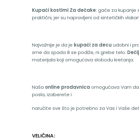
Kupaći kostimi Za dečake
: gaće za kupanje 
praktični, jer su napravljeni od sintetičkih vlak
Najvažnije je da je
kupaći za decu
udobni i pra
sme da spada ili se podiže, ni grebe telo.
Deči
materijala koji omogućava slobodu kretanja.
Naša
online prodavnica
omogućava Vam da brz
posla, izaberete i
naručite sve što je potrebno za Vas i Vaše det
VELIČINA
Alternative: