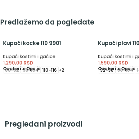
Predlažemo da pogledate
Kupaći kocke 110 9901
Kupaći plavi 11
Kupaći kostimi i gaćice
Kupaći kostimi i g
1.290,00
RSD
1.590,00
RSD
Odaberite Opcije
Odaberite Opcije
80-92
98-104
110-116
+2
92-98
98-104
Pregledani proizvodi