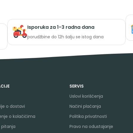
Isporuka za 1-3 radna dana
porudžbine do 12h šalju se istog dana
CIJE
SERVIS
Uslovi korišćenja
je o dostavi
Načini plaćanja
nje o kolačićima
Politika privatnosti
 pitanja
Pravo na odustajanje