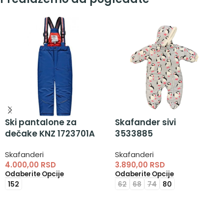
Ski pantalone za
Skafander sivi
dečake KNZ 1723701A
3533885
Skafanderi
Skafanderi
4.000,00
RSD
3.890,00
RSD
Odaberite Opcije
Odaberite Opcije
152
62
68
74
80