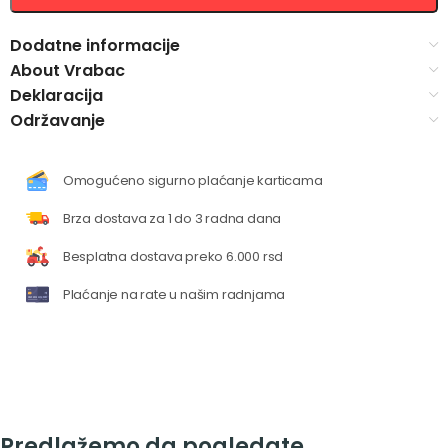
Dodatne informacije
About Vrabac
Deklaracija
Održavanje
Omogućeno sigurno plaćanje karticama
Brza dostava za 1 do 3 radna dana
Besplatna dostava preko 6.000 rsd
Plaćanje na rate u našim radnjama
Predlažemo da pogledate