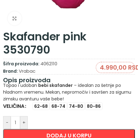
Zumiraj sliku
Skafander pink
3530790
4062110
Šifra proizvoda:
4.990,00
RS
Vrabac
Brand:
Opis proizvoda
Topao i udoban
bebi skafander
– idealan za šetnje po
hladnom vremenu. Mekan, nepromočiv i savršen za sigurnu
zimsku avanturu vaše bebe!
VELIČINA
Alternative:
62-68
68-74
74-80
80-86
-
+
DODAJ U KORPU