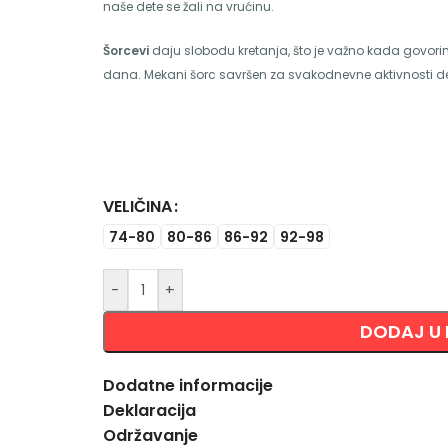
naše dete se žali na vrućinu.
Šorcevi
daju
slobodu kretanja, što je važno kada govorim
dana. Mekani šorc savršen za svakodnevne aktivnosti d
VELIČINA
Alternative:
74-80
80-86
86-92
92-98
-
+
DODAJ U
Dodatne informacije
Deklaracija
Održavanje