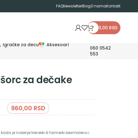
FAQ
Newsletter
Blog
O nama
Kontakt
0,00
RSD
Igračke za decu
Aksesoari
060 0542
553
 šorc za dečake
960,00
RSD
kada je nošenje trenerki ili farmerki besmisleno i