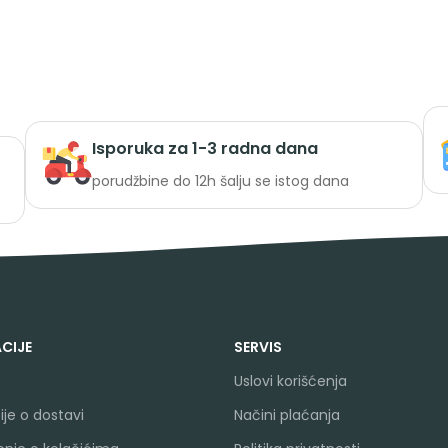
Isporuka za 1-3 radna dana
porudžbine do 12h šalju se istog dana
CIJE
SERVIS
Uslovi korišćenja
je o dostavi
Načini plaćanja