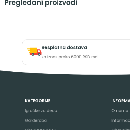
Pregledani proizvodi
Besplatna dostava
za iznos preko 6000 RSD rsd
KATEGORIJE
INFORMA
Igračke za decu
O nama
Garderoba
Informaci