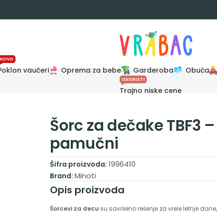
NOVO
Poklon vaučeri
Oprema za bebe
Garderoba
Obuća
ISKORISTI
Trajno niske cene
Šorc za dečake TBF3 –
pamučni
1996410
Šifra proizvoda:
Minoti
Brand:
Opis proizvoda
Šorcevi za decu
su savršeno rešenje za vrele letnje dane, 