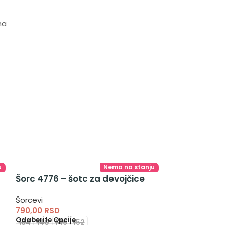
ma
u
Nema na stanju
Šorc 4776 – šotc za devojčice
Šorcevi
790,00
RSD
Odaberite Opcije
134
140
146
152