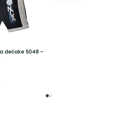
za dečake 5048 –
e