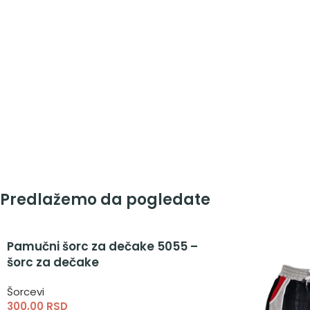
Predlažemo da pogledate
Pamučni šorc za dečake 5055 –
šorc za dečake
Šorcevi
300,00
RSD