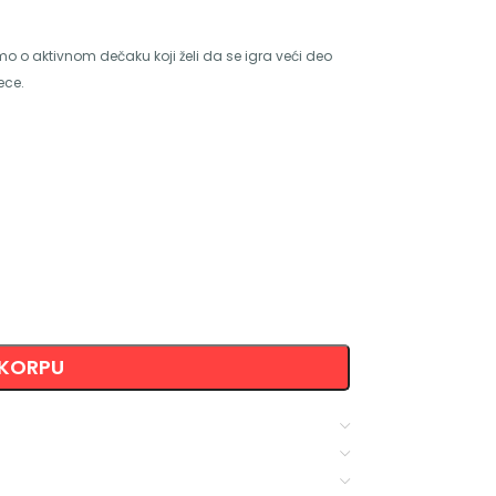
o o aktivnom dečaku koji želi da se igra veći deo
ece.
 KORPU