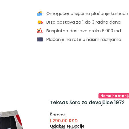
Omogućeno sigurno plaćanje kartica
Brza dostava za 1 do 3 radna dana
Besplatna dostava preko 6.000 rsd
Plaćanje na rate u našim radnjama
Nema na stanj
Teksas šorc za devojčice 1972
Šorcevi
1.290,00
RSD
Odaberite Opcije
56
86
104