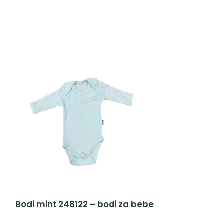
Bodi mint 248122 – bodi za bebe
Bodi beli 111
pamučni