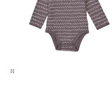
Zumiraj sliku