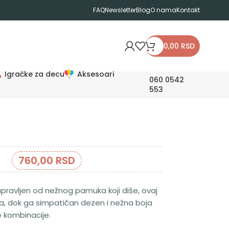
FAQ
Newsletter
Blog
O nama
Kontakt
0,00
RSD
Igračke za decu
Aksesoari
060 0542
553
760,00
RSD
apravljen od nežnog pamuka koji diše, ovaj
a, dok ga simpatičan dezen i nežna boja
e kombinacije.