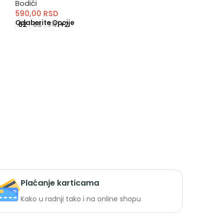
Bodići
590,00
RSD
Bodići
Odaberite Opcije
590,00
RSD
62
68
74
+2
Odaberite Opci
62
68
74
Plaćanje karticama
Kako u radnji tako i na online shopu