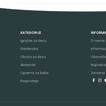
KATEGORIJE
INFORMA
Igračke za decu
O nama
Garderoba
Informaci
Obuća za decu
Obavešte
Aksesoari
Najčešća
Oprema za bebe
Zamena a
Rasprodaja