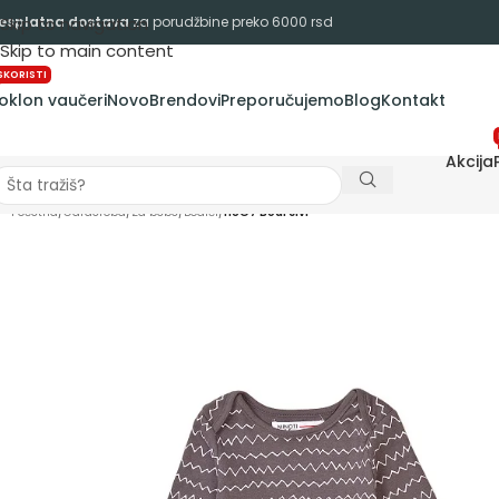
esplatna dostava
Skip to navigation
za porudžbine preko 6000 rsd
Skip to main content
SKORISTI
oklon vaučeri
Novo
Brendovi
Preporučujemo
Blog
Kontakt
Akcija
Početna
/
Garderoba
/
Za bebe
/
Bodići
/
HUG7 Bodi sivi