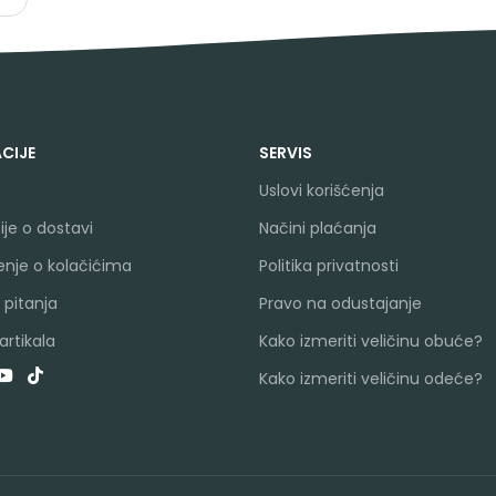
CIJE
SERVIS
Uslovi korišćenja
je o dostavi
Načini plaćanja
nje o kolačićima
Politika privatnosti
 pitanja
Pravo na odustajanje
rtikala
Kako izmeriti veličinu obuće?
Kako izmeriti veličinu odeće?