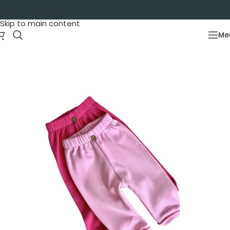
Skip to navigation
Skip to main content
Me
Početna
/
Garderoba
/
Za bebe
/
Donji delovi za bebe