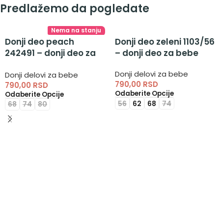
Predlažemo da pogledate
Nema na stanju
Donji deo peach
Donji deo zeleni 1103/56
242491 – donji deo za
– donji deo za bebe
devojčice
Donji delovi za bebe
Donji delovi za bebe
790,00
RSD
790,00
RSD
Odaberite Opcije
Odaberite Opcije
56
62
68
74
68
74
80