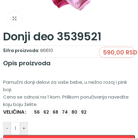
Zumiraj sliku
Donji deo 3539521
B6610
Šifra proizvoda:
590,00
RSD
Opis proizvoda
Pamučni donji delovi za vaše bebe, u nežno rozoj i pink
boji.
Cena se odnosi na 1 kom. Prilikom poručivanja navedite
koju boju želite.
VELIČINA
Alternative:
56
62
68
74
80
92
-
+