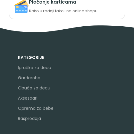
Plaćanje karticama
Kako u radnji tako i na online shopu
KATEGORIJE
Igračke za decu
Garderoba
Obuća za decu
Aksesoari
Oprema za bebe
Rasprodaja