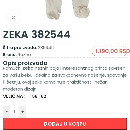
Zumiraj sliku
ZEKA 382544
2893411
Šifra proizvoda:
1.190,00
RS
Razno
Brand:
Opis proizvoda
Pamučni
zeka
nežnih boja i interesantnog printa savršen
za Vašu bebu. Idealno za svakodnevno nošenje, spavanje
ili šetnju, ovaj zeka kombinuje praktičnost i nežan,
moderan dizajn.
VELIČINA
Alternative:
56
62
-
+
DODAJ U KORPU