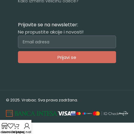
Kako izmeriti veličinu odeće?
Prijavite se na newsletter:
Ne propustite akcije i novosti!
Prijavi se
Alternative:
© 2025. Vrabac. Sva prava zadržana.
odavnica
Lista želja
Korpa
Moj nalog