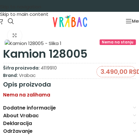
Skip to navigation
Skip to main content
Me
Početna
/
Igračke za decu
/
Automobili
Zumiraj sliku
Nema na stanju
Kamion 128005
4119910
Šifra proizvoda:
3.490,00
RS
Vrabac
Brand:
Opis proizvoda
Nema na zalihama
Dodatne informacije
About Vrabac
Deklaracija
Održavanje