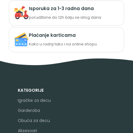
Isporuka za 1-3 radna dana
porudžbine do 12h šalju se istog dana
Plaćanje karticama
Kako u radnji tako i na online shopu
KATEGORIJE
Igračke za decu
Garderoba
Obuća za decu
Aksesoari