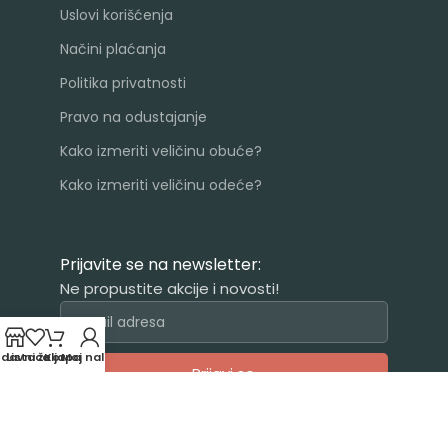
Uslovi korišćenja
Načini plaćanja
Politika privatnosti
Pravo na odustajanje
Kako izmeriti veličinu obuće?
Kako izmeriti veličinu odeće?
Prijavite se na newsletter:
Ne propustite akcije i novosti!
odavnica
Lista želja
Korpa
Moj nalog
Prijavi se
Alternative: