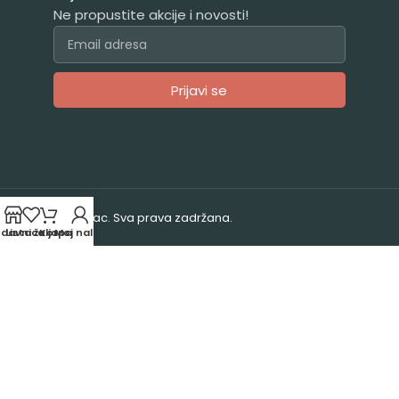
Ne propustite akcije i novosti!
Prijavi se
Alternative:
© 2025. Vrabac. Sva prava zadržana.
odavnica
Lista želja
Korpa
Moj nalog