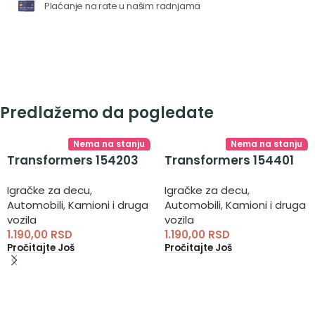
Plaćanje na rate u našim radnjama
Predlažemo da pogledate
Nema na stanju
Nema na stanju
Transformers 154203
Transformers 154401
Igračke za decu
,
Igračke za decu
,
Automobili
,
Kamioni i druga
Automobili
,
Kamioni i druga
vozila
vozila
1.190,00
RSD
1.190,00
RSD
Pročitajte Još
Pročitajte Još