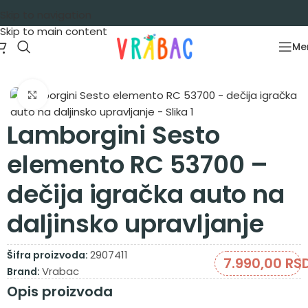
Skip to navigation
Skip to main content
Me
Početna
/
Igračke za decu
/
Automobili
Zumiraj sliku
Lamborgini Sesto
elemento RC 53700 –
dečija igračka auto na
daljinsko upravljanje
2907411
Šifra proizvoda:
7.990,00
RS
Vrabac
Brand:
Opis proizvoda