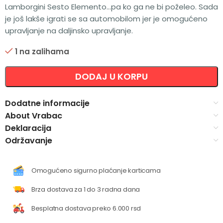
Lamborgini Sesto Elemento…pa ko ga ne bi poželeo. Sada
je još lakše igrati se sa automobilom jer je omogućeno
upravljanje na daljinsko upravljanje.
1 na zalihama
Alternative:
DODAJ U KORPU
Dodatne informacije
About Vrabac
Deklaracija
Održavanje
Omogućeno sigurno plaćanje karticama
Brza dostava za 1 do 3 radna dana
Besplatna dostava preko 6.000 rsd