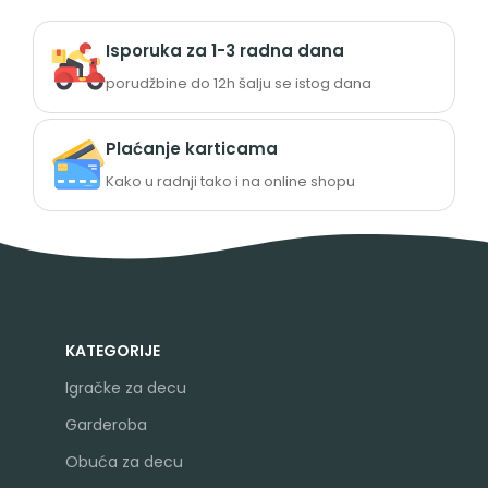
Isporuka za 1-3 radna dana
porudžbine do 12h šalju se istog dana
Plaćanje karticama
Kako u radnji tako i na online shopu
KATEGORIJE
Igračke za decu
Garderoba
Obuća za decu