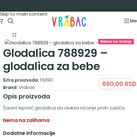
Skip to navigation
Skip to main content
Me
Početna
/
Igračke za decu
/
Igračke za bebe
Zumiraj sliku
Nema na stanju
Glodalica 788929 –
glodalica za bebe
150911
Šifra proizvoda:
890,00
RSD
Vrabac
Brand:
Opis proizvoda
Šareni leptirić glodalica da olakša nicanje prvih zubića.
Nema na zalihama
Dodatne informacije