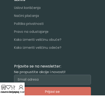
Uslovi korišćenja
Načini plaćanja
Politika privatnosti
Pravo na odustajanje
Kako izmeriti veličinu obuće?
Kako izmeriti veličinu odeće?
Prijavite se na newsletter:
Ne propustite akcije i novosti!
Prijavi se
odavnica
Lista želja
Korpa
Moj nalog
Alternative: