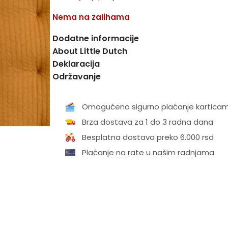
Nema na zalihama
Dodatne informacije
About Little Dutch
Deklaracija
Održavanje
Omogućeno sigurno plaćanje kartica
Brza dostava za 1 do 3 radna dana
Besplatna dostava preko 6.000 rsd
Plaćanje na rate u našim radnjama