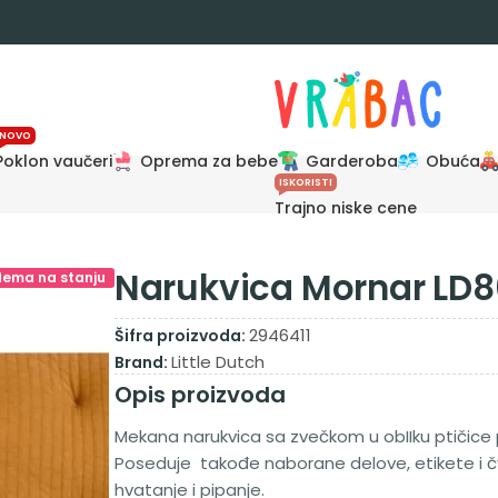
NOVO
Poklon vaučeri
Oprema za bebe
Garderoba
Obuća
ISKORISTI
Trajno niske cene
Narukvica Mornar LD
Nema na stanju
2946411
Šifra proizvoda:
Little Dutch
Brand:
Opis proizvoda
Mekana narukvica sa zvečkom u obIIku ptičice 
Poseduje takođe naborane delove, etikete i č
hvatanje i pipanje.