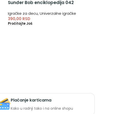
Sunđer Bob enciklopedija 042
Beba se vozi
za bebe
Igračke za decu
,
Univerzalne igračke
390,00
RSD
Igračke za dec
Pročitajte Još
1.100,00
RSD
Dodaj U Korpu
Plaćanje karticama
Kako u radnji tako i na online shopu