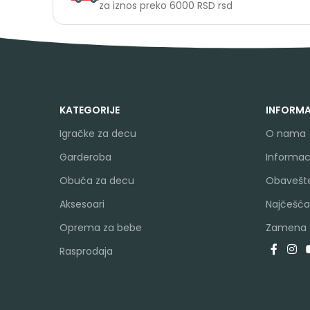
za iznos preko 6000 RSD rsd
KATEGORIJE
INFORMA
Igračke za decu
O nama
Garderoba
Informaci
Obuća za decu
Obavešte
Aksesoari
Najčešća
Oprema za bebe
Zamena a
Rasprodaja