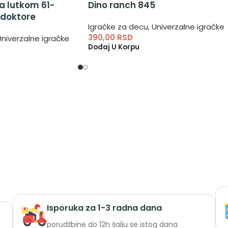
sa lutkom 61-
Dino ranch 845
 doktore
Igračke za decu
,
Univerzalne igračke
390,00
RSD
Univerzalne igračke
Dodaj U Korpu
Isporuka za 1-3 radna dana
porudžbine do 12h šalju se istog dana