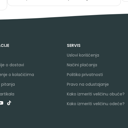
CIJE
SERVIS
Uslovi korišćenja
je o dostavi
Načini plaćanja
nje o kolačićima
Politika privatnosti
 pitanja
Pravo na odustajanje
rtikala
Kako izmeriti veličinu obuće?
Kako izmeriti veličinu odeće?