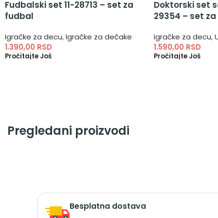
Fudbalski set 11-28713 – set za
Doktorski set 
fudbal
29354 – set za
Igračke za decu
,
Igračke za dečake
Igračke za decu
,
1.390,00
RSD
1.590,00
RSD
Pročitajte Još
Pročitajte Još
Pregledani proizvodi
Besplatna dostava