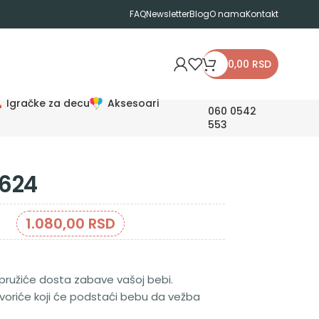
FAQ
Newsletter
Blog
O nama
Kontakt
0,00
RSD
Igračke za decu
Aksesoari
060 0542
553
8624
1.080,00
RSD
pružiće dosta zabave vašoj bebi.
voriće koji će podstaći bebu da vežba