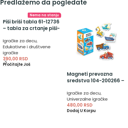
Predlažemo da pogledate
Nema na stanju
Piši briši tabla 61-12736
– tabla za crtanje piši-
briši
Igračke za decu
,
Edukativne i društvene
igračke
390,00
RSD
Pročitajte Još
Magneti prevozna
sredstva 104-200266 –
magneti za decu
Igračke za decu
,
Univerzalne igračke
480,00
RSD
Dodaj U Korpu