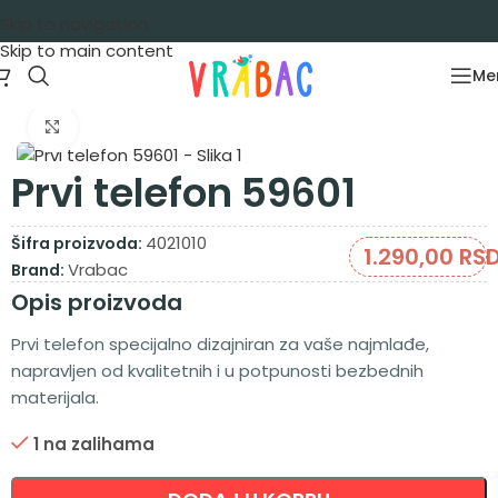
Skip to navigation
Skip to main content
Me
Početna
/
Igračke za decu
/
Igračke za bebe
Zumiraj sliku
Prvi telefon 59601
4021010
Šifra proizvoda:
1.290,00
RS
Vrabac
Brand:
Opis proizvoda
Prvi telefon specijalno dizajniran za vaše najmlađe,
napravljen od kvalitetnih i u potpunosti bezbednih
materijala.
1 na zalihama
Alternative: