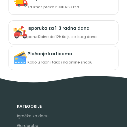
za iznos preko 6000 RSD rsd
Isporuka za 1-3 radna dana
porudžbine do 12h šalju se istog dana
Plaćanje karticama
Kako u radnji tako i na online shopu
KATEGORIJE
Igračke za decu
Garderoba