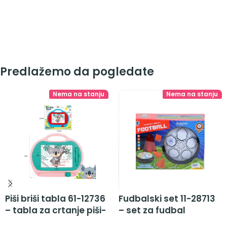
Predlažemo da pogledate
Nema na stanju
Nema na stanju
Piši briši tabla 61-12736
Fudbalski set 11-28713
– tabla za crtanje piši-
– set za fudbal
briši