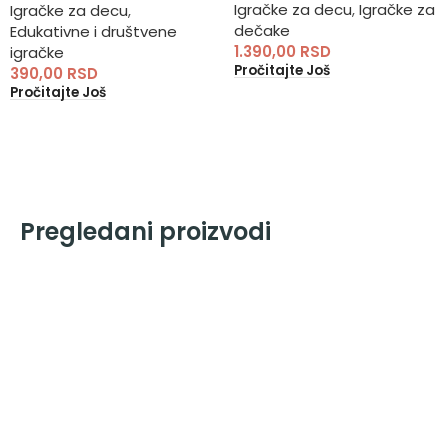
Igračke za decu
,
Igračke za
Igračke za decu
,
dečake
Edukativne i društvene
1.390,00
RSD
igračke
Pročitajte Još
390,00
RSD
Pročitajte Još
Pregledani proizvodi