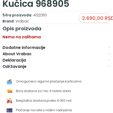
Kućica 968905
4122310
Šifra proizvoda:
2.690,00
RS
Vrabac
Brand:
Opis proizvoda
Nema na zalihama
Dodatne informacije
About Vrabac
Deklaracija
Održavanje
Omogućeno sigurno plaćanje karticama
Brza dostava za 1 do 3 radna dana
Besplatna dostava preko 6.000 rsd
Plaćanje na rate u našim radnjama