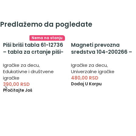
Predlažemo da pogledate
Nema na stanju
Piši briši tabla 61-12736
Magneti prevozna
– tabla za crtanje piši-
sredstva 104-200266 –
briši
magneti za decu
Igračke za decu
,
Igračke za decu
,
Edukativne i društvene
Univerzalne igračke
igračke
480,00
RSD
Dodaj U Korpu
390,00
RSD
Pročitajte Još