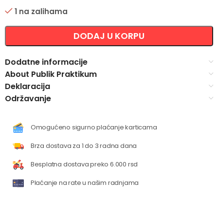
1 na zalihama
Alternative:
DODAJ U KORPU
Dodatne informacije
About Publik Praktikum
Deklaracija
Održavanje
Omogućeno sigurno plaćanje karticama
Brza dostava za 1 do 3 radna dana
Besplatna dostava preko 6.000 rsd
Plaćanje na rate u našim radnjama