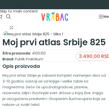
Skip to navigation
Skip to main content
Me
Početna
/
Igračke za decu
/
Knjige i bojanke
Zumiraj sliku
Moj prvi atlas Srbije 825
4105310
Šifra proizvoda:
3.490,00
RS
Publik Praktikum
Brand:
Opis proizvoda
Moj prvi atlas Srbije je zabavni komplet namenjen deci od
3-10 godina. sastoji se od knjige i velike table sa
magnetima. Dete će upoznatigradove, planine,
rezervate, biljni i životinjski svet države u kojoj žive. Knjiga
je obogaćena predivnim i živopisnim ilustracujana koje se
nalaze uz svaki tekst.