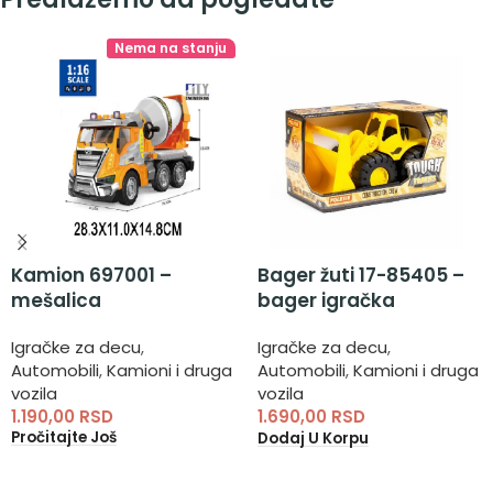
Nema na stanju
Kamion 697001 –
Bager žuti 17-85405 –
mešalica
bager igračka
Igračke za decu
,
Igračke za decu
,
Automobili
,
Kamioni i druga
Automobili
,
Kamioni i druga
vozila
vozila
1.190,00
RSD
1.690,00
RSD
Pročitajte Još
Dodaj U Korpu