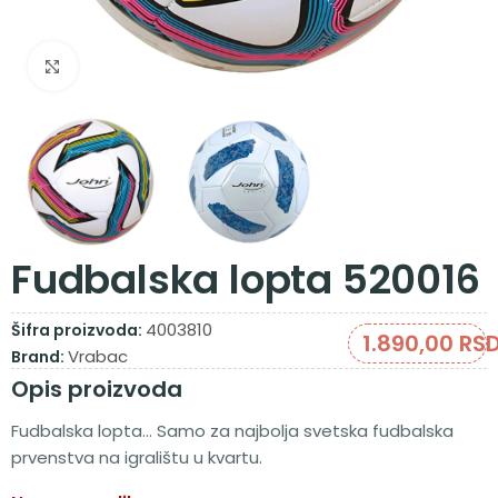
Zumiraj sliku
Fudbalska lopta 520016
4003810
Šifra proizvoda:
1.890,00
RS
Vrabac
Brand:
Opis proizvoda
Fudbalska lopta… Samo za najbolja svetska fudbalska
prvenstva na igralištu u kvartu.