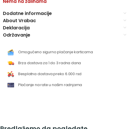
Nema na zalihama
Dodatne informacije
About Vrabac
Deklaracija
Održavanje
Omogućeno sigurno plaćanje karticama
Brza dostava za 1 do 3 radna dana
Besplatna dostava preko 6.000 rsd
Plaćanje na rate u našim radnjama
Predlažemo da pogledate