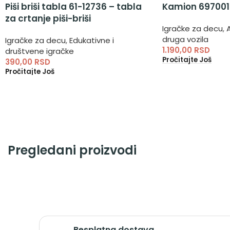
Piši briši tabla 61-12736 – tabla
Kamion 697001
za crtanje piši-briši
Igračke za decu
,
druga vozila
Igračke za decu
,
Edukativne i
1.190,00
RSD
društvene igračke
Pročitajte Još
390,00
RSD
Pročitajte Još
Pregledani proizvodi
Besplatna dostava