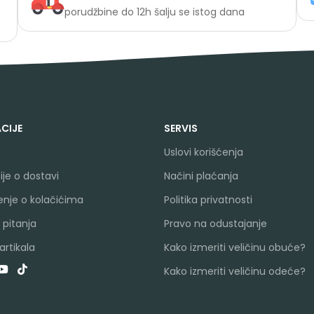
porudžbine do 12h šalju se istog dana
CIJE
SERVIS
Uslovi korišćenja
je o dostavi
Načini plaćanja
nje o kolačićima
Politika privatnosti
 pitanja
Pravo na odustajanje
rtikala
Kako izmeriti veličinu obuće?
Kako izmeriti veličinu odeće?