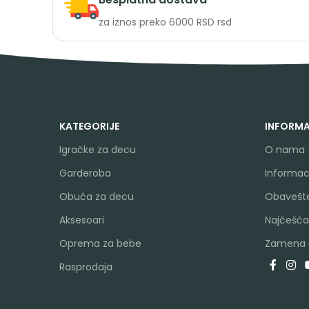
za iznos preko 6000 RSD rsd
KATEGORIJE
INFORMA
Igračke za decu
O nama
Garderoba
Informaci
Obuća za decu
Obavešte
Aksesoari
Najčešća
Oprema za bebe
Zamena a
Rasprodaja