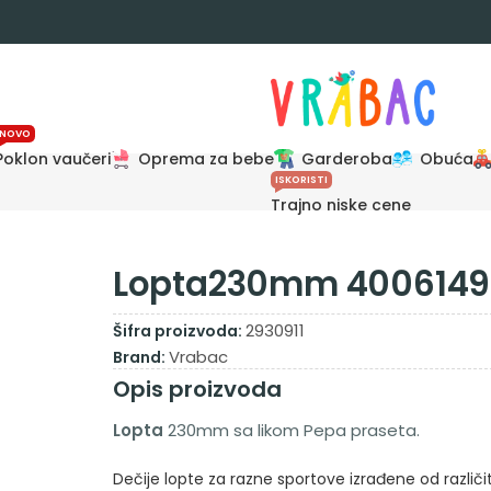
NOVO
Poklon vaučeri
Oprema za bebe
Garderoba
Obuća
ISKORISTI
Trajno niske cene
Lopta230mm 4006149
2930911
Šifra proizvoda:
Vrabac
Brand:
Opis proizvoda
Lopta
230mm sa likom Pepa praseta.
Dečije lopte za razne sportove izrađene od različiti