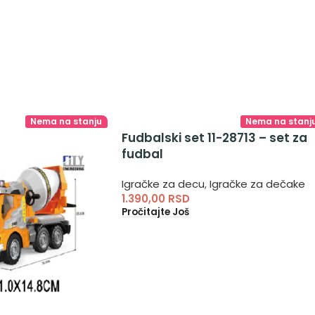
Nema na stanju
Nema na stanj
Fudbalski set 11-28713 – set za
fudbal
Igračke za decu
,
Igračke za dečake
1.390,00
RSD
Pročitajte Još