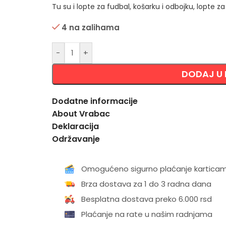
Tu su i lopte za fudbal, košarku i odbojku, lopte 
4 na zalihama
Alternative:
-
+
DODAJ U
Dodatne informacije
About Vrabac
Deklaracija
Održavanje
Omogućeno sigurno plaćanje kartica
Brza dostava za 1 do 3 radna dana
Besplatna dostava preko 6.000 rsd
Plaćanje na rate u našim radnjama