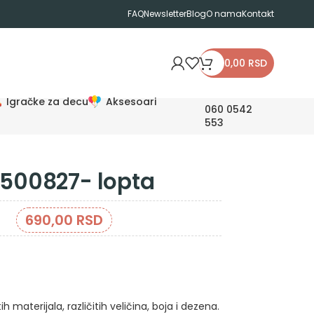
FAQ
Newsletter
Blog
O nama
Kontakt
0,00
RSD
Igračke za decu
Aksesoari
060 0542
553
500827- lopta
690,00
RSD
h materijala, različitih veličina, boja i dezena.