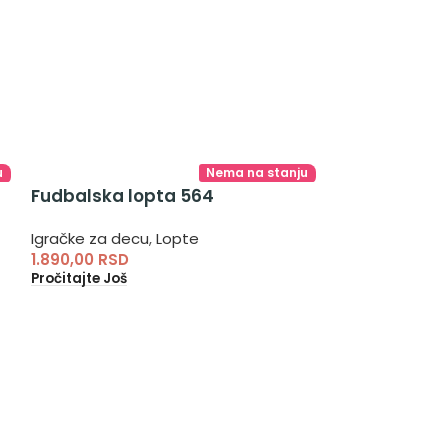
u
Nema na stanju
Fudbalska lopta 564
Igračke za decu
,
Lopte
1.890,00
RSD
Pročitajte Još