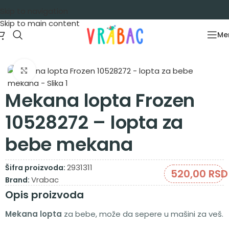
Skip to navigation
Skip to main content
Me
Početna
/
Igračke za decu
/
Lopte
Zumiraj sliku
Mekana lopta Frozen
10528272 – lopta za
bebe mekana
2931311
Šifra proizvoda:
520,00
RSD
Vrabac
Brand:
Opis proizvoda
Mekana lopta
za bebe, može da sepere u mašini za veš.