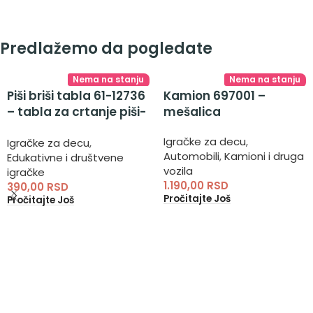
Predlažemo da pogledate
Nema na stanju
Nema na stanju
Piši briši tabla 61-12736
Kamion 697001 –
– tabla za crtanje piši-
mešalica
briši
Igračke za decu
,
Igračke za decu
,
Automobili
,
Kamioni i druga
Edukativne i društvene
vozila
igračke
1.190,00
RSD
390,00
RSD
Pročitajte Još
Pročitajte Još