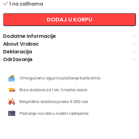
1 na zalihama
Alternative:
DODAJ U KORPU
Dodatne informacije
About Vrabac
Deklaracija
Održavanje
Omogućeno sigurno plaćanje karticama
Brza dostava za 1 do 3 radna dana
Besplatna dostava preko 6.000 rsd
Plaćanje na rate u našim radnjama