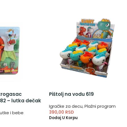
atrogasac
Pištolj na vodu 619
82 – lutka dečak
Igračke za decu
,
Plažni program
390,00
RSD
utke i bebe
Dodaj U Korpu