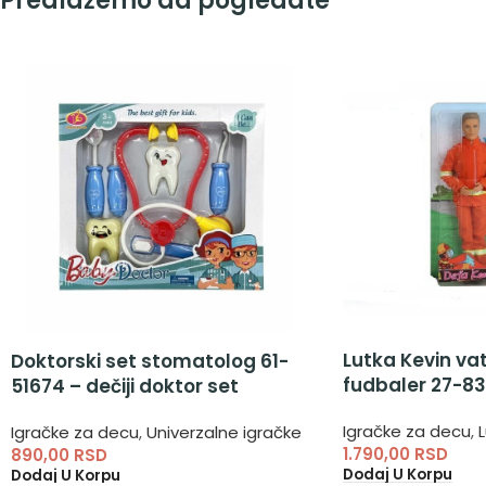
Predlažemo da pogledate
Lutka Kevin v
Doktorski set stomatolog 61-
fudbaler 27-83
51674 – dečiji doktor set
Igračke za decu
,
L
Igračke za decu
,
Univerzalne igračke
1.790,00
RSD
890,00
RSD
Dodaj U Korpu
Dodaj U Korpu