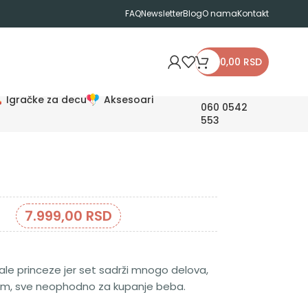
FAQ
Newsletter
Blog
O nama
Kontakt
0,00
RSD
Igračke za decu
Aksesoari
060 0542
553
7.999,00
RSD
ale princeze jer set sadrži mnogo delova,
šem, sve neophodno za kupanje beba.