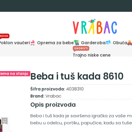
NOVO
Poklon vaučeri
Oprema za bebe
Garderoba
Obuća
ISKORISTI
Trajno niske cene
Beba i tuš kada 8610
Nema na stanju
4038310
Šifra proizvoda:
Vrabac
Brand:
Opis proizvoda
Beba i tuš kada je savršena igračka za vaše m
bebu u odelcu, portiku, papučice, kadu sa tu