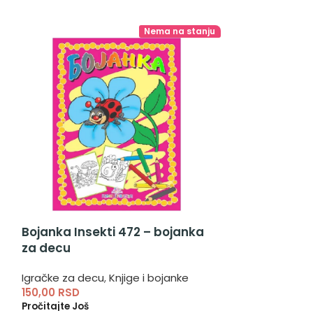
Nema na stanju
Bojanka Insekti 472 – bojanka
Moja knjiga
za decu
škola jahanj
Igračke za decu
,
Knjige i bojanke
Igračke za dec
150,00
RSD
300,00
RSD
Pročitajte Još
Pročitajte Još