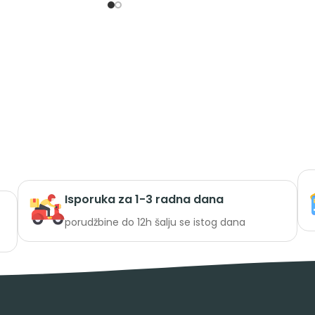
Isporuka za 1-3 radna dana
porudžbine do 12h šalju se istog dana