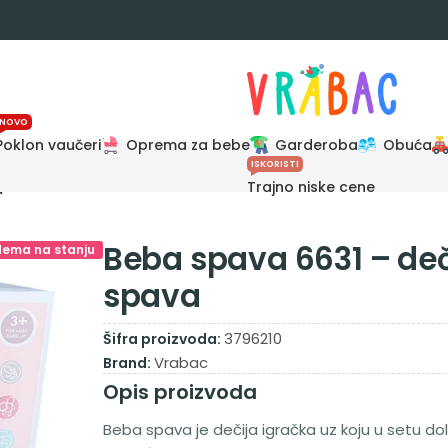
NOVO
Poklon vaučeri
Oprema za bebe
Garderoba
Obuća
ISKORISTI
Trajno niske cene
a
Beba spava 6631 – deč
Nema na stanju
spava
3796210
Šifra proizvoda:
Vrabac
Brand:
Opis proizvoda
Beba spava je dečija igračka uz koju u setu dola