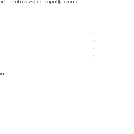
kome i kako razvijati empatiju prema
ma