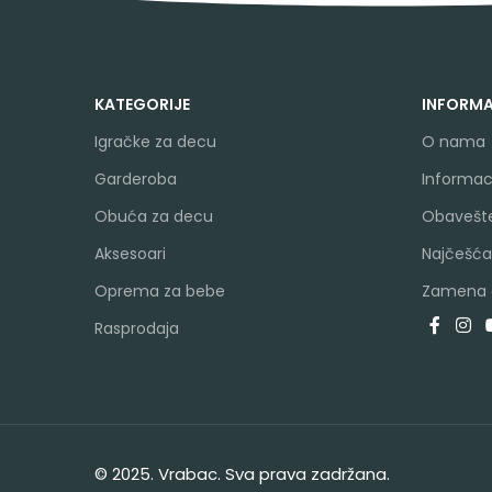
KATEGORIJE
INFORMA
Igračke za decu
O nama
Garderoba
Informaci
Obuća za decu
Obavešte
Aksesoari
Najčešća
Oprema za bebe
Zamena a
Rasprodaja
© 2025. Vrabac. Sva prava zadržana.