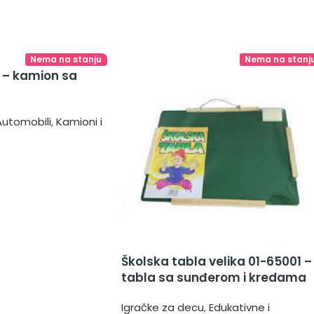
Nema na stanju
Nema na stanj
 – kamion sa
Automobili
,
Kamioni i
Školska tabla velika 01-65001 –
tabla sa sunđerom i kredama
Igračke za decu
,
Edukativne i