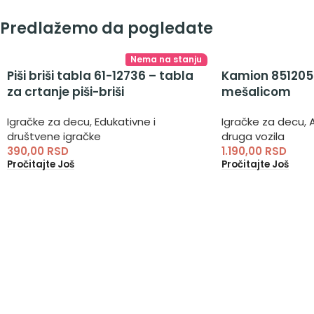
Predlažemo da pogledate
Nema na stanju
Piši briši tabla 61-12736 – tabla
Kamion 851205
za crtanje piši-briši
mešalicom
Igračke za decu
,
Edukativne i
Igračke za decu
,
društvene igračke
druga vozila
390,00
RSD
1.190,00
RSD
Pročitajte Još
Pročitajte Još