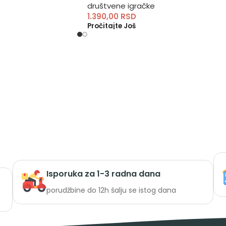
društvene igračke
1.390,00
RSD
Pročitajte Još
Isporuka za 1-3 radna dana
porudžbine do 12h šalju se istog dana