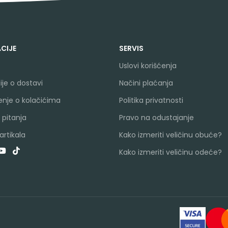
CIJE
SERVIS
Uslovi korišćenja
je o dostavi
Načini plaćanja
nje o kolačićima
Politika privatnosti
 pitanja
Pravo na odustajanje
rtikala
Kako izmeriti veličinu obuće?
Kako izmeriti veličinu odeće?