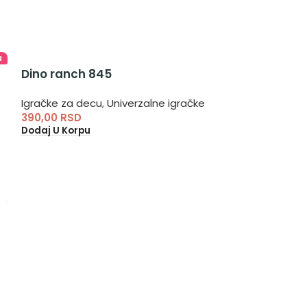
u
Dino ranch 845
Barbapapa m
Igračke za decu
,
Univerzalne igračke
Igračke za dec
390,00
RSD
180,00
RSD
Dodaj U Korpu
Pročitajte Još