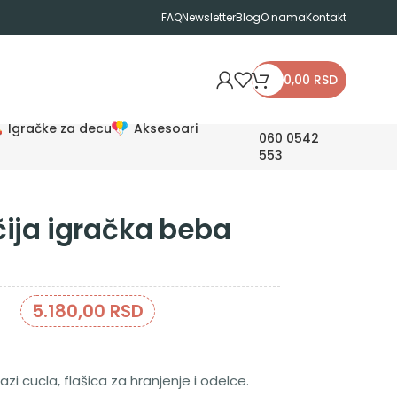
FAQ
Newsletter
Blog
O nama
Kontakt
0,00
RSD
Igračke za decu
Aksesoari
060 0542
553
ija igračka beba
5.180,00
RSD
zi cucla, flašica za hranjenje i odelce.