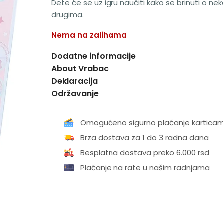
Dete će se uz igru naučiti kako se brinuti o ne
drugima.
Nema na zalihama
Dodatne informacije
About Vrabac
Deklaracija
Održavanje
Omogućeno sigurno plaćanje kartica
Brza dostava za 1 do 3 radna dana
Besplatna dostava preko 6.000 rsd
Plaćanje na rate u našim radnjama