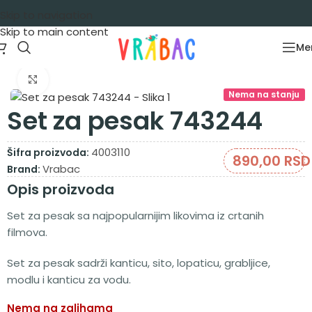
Skip to navigation
Skip to main content
Me
Početna
/
Igračke za decu
/
Plažni program
Zumiraj sliku
Nema na stanju
Set za pesak 743244
4003110
Šifra proizvoda:
890,00
RSD
Vrabac
Brand:
Opis proizvoda
Set za pesak sa najpopularnijim likovima iz crtanih
filmova.
Set za pesak sadrži kanticu, sito, lopaticu, grabljice,
modlu i kanticu za vodu.
Nema na zalihama