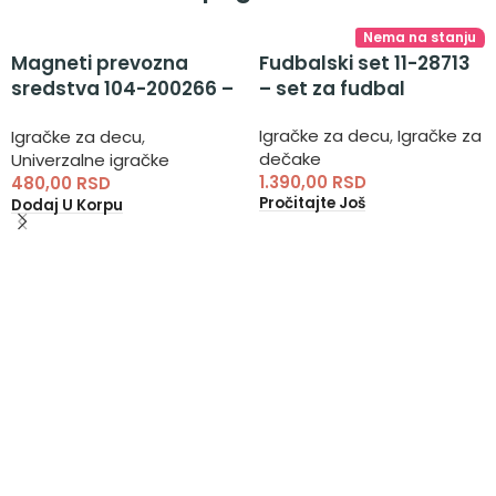
Nema na stanju
Magneti prevozna
Fudbalski set 11-28713
sredstva 104-200266 –
– set za fudbal
magneti za decu
Igračke za decu
,
Igračke za
Igračke za decu
,
dečake
Univerzalne igračke
1.390,00
RSD
480,00
RSD
Pročitajte Još
Dodaj U Korpu