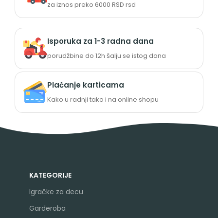
za iznos preko 6000 RSD rsd
Isporuka za 1-3 radna dana
porudžbine do 12h šalju se istog dana
Plaćanje karticama
Kako u radnji tako i na online shopu
KATEGORIJE
Igračke za decu
Garderoba