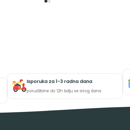
Isporuka za 1-3 radna dana
porudžbine do 12h šalju se istog dana