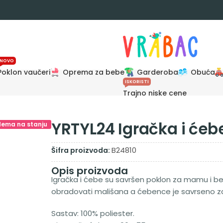
NOVO
Poklon vaučeri
Oprema za bebe
Garderoba
Obuća
ISKORISTI
Trajno niske cene
YRTYL24 Igračka i ćeb
Nema na stanju
B24810
Šifra proizvoda:
Opis proizvoda
Igračka i ćebe su savršen poklon za mamu i beb
obradovati mališana a ćebence je savrseno za p
Sastav: 100% poliester.