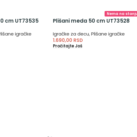
Nema na stanj
100 cm UT73535
Plišani meda 50 cm UT73528
lišane igračke
Igračke za decu
,
Plišane igračke
1.690,00
RSD
Pročitajte Još