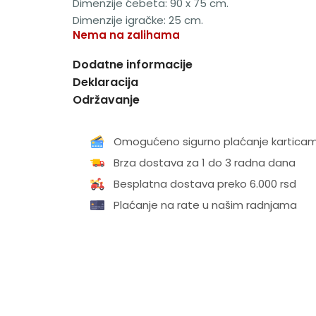
Dimenzije ćebeta: 90 x 75 cm.
Dimenzije igračke: 25 cm.
Nema na zalihama
Dodatne informacije
Deklaracija
Održavanje
Omogućeno sigurno plaćanje kartica
Brza dostava za 1 do 3 radna dana
Besplatna dostava preko 6.000 rsd
Plaćanje na rate u našim radnjama