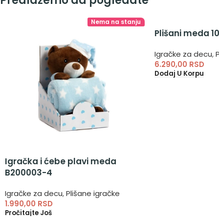
Predlažemo da pogledate
Nema na stanju
Plišani meda 
Igračke za decu
,
P
6.290,00
RSD
Dodaj U Korpu
Igračka i ćebe plavi meda
B200003-4
Igračke za decu
,
Plišane igračke
1.990,00
RSD
Pročitajte Još