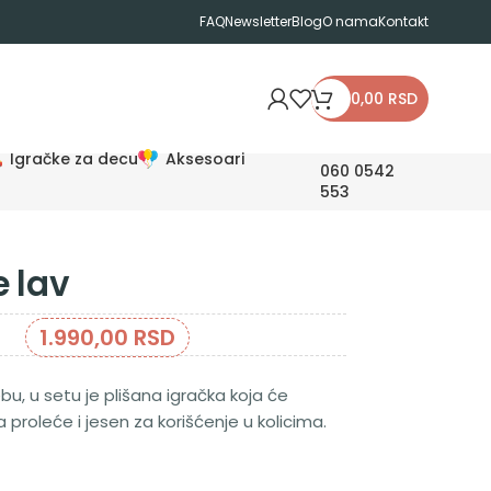
FAQ
Newsletter
Blog
O nama
Kontakt
0,00
RSD
Igračke za decu
Aksesoari
060 0542
553
e lav
1.990,00
RSD
u, u setu je plišana igračka koja će
roleće i jesen za korišćenje u kolicima.