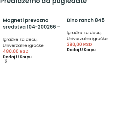
Predlažemo da pogledate
Magneti prevozna
Dino ranch 845
sredstva 104-200266 –
Igračke za decu
,
magneti za decu
Univerzalne igračke
Igračke za decu
,
390,00
RSD
Univerzalne igračke
Dodaj U Korpu
480,00
RSD
Dodaj U Korpu