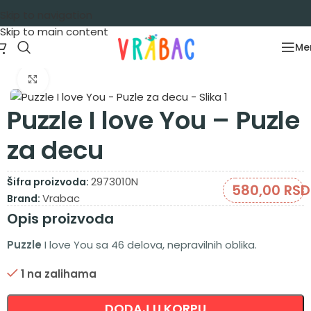
Skip to navigation
Skip to main content
Me
Početna
/
Igračke za decu
/
Puzzle
Zumiraj sliku
Puzzle I love You – Puzle
za decu
2973010N
Šifra proizvoda:
580,00
RSD
Vrabac
Brand:
Opis proizvoda
Puzzle
I love You sa 46 delova, nepravilnih oblika.
1 na zalihama
Alternative:
DODAJ U KORPU