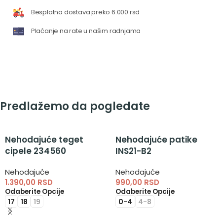
Besplatna dostava preko 6.000 rsd
Plaćanje na rate u našim radnjama
Predlažemo da pogledate
Nehodajuće teget
Nehodajuće patike
cipele 234560
INS21-B2
Nehodajuće
Nehodajuće
1.390,00
RSD
990,00
RSD
Odaberite Opcije
Odaberite Opcije
17
18
19
0-4
4-8