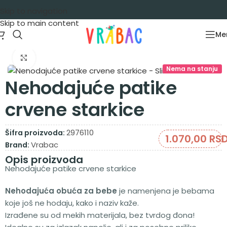
Skip to navigation
Skip to main content
Me
Početna
/
Obuća
/
Nehodajuće
Zumiraj sliku
Nema na stanju
Nehodajuće patike
crvene starkice
2976110
Šifra proizvoda:
1.070,00
RS
Vrabac
Brand:
Opis proizvoda
Nehodajuće patike crvene starkice
Nehodajuća obuća za bebe
je namenjena je bebama
koje još ne hodaju, kako i naziv kaže.
Izrađene su od mekih materijala, bez tvrdog đona!