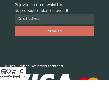
Prijavite se na newsletter:
Ne propustite akcije i novosti!
Prijavi se
Alternative:
© 2025. Vrabac. Sva prava zadržana.
odavnica
Lista želja
Korpa
Moj nalog