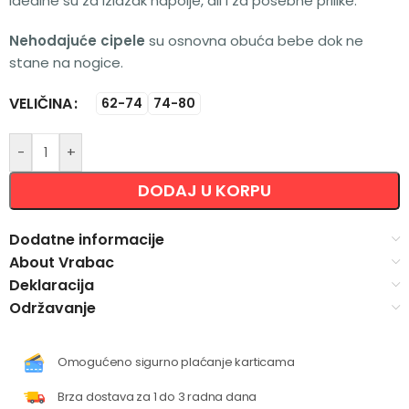
Idealne su za izlazak napolje, ali i za posebne prilike.
Nehodajuće cipele
su osnovna obuća bebe dok ne
stane na nogice.
VELIČINA
Alternative:
62-74
74-80
-
+
DODAJ U KORPU
Dodatne informacije
About Vrabac
Deklaracija
Održavanje
Omogućeno sigurno plaćanje karticama
Brza dostava za 1 do 3 radna dana