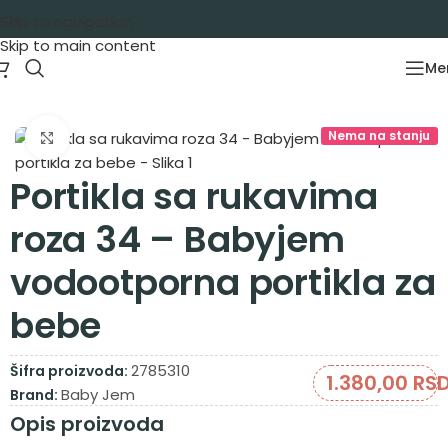
Skip to navigation
Skip to main content
Me
Početna
/
Oprema za bebe
/
Dojenje i hranjenje
/
Portikle
Nema na stanju
Zumiraj sliku
Portikla sa rukavima
roza 34 – Babyjem
vodootporna portikla za
bebe
2785310
Šifra proizvoda:
1.380,00
RS
Baby Jem
Brand:
Opis proizvoda