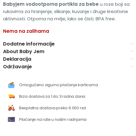
Babyjem vodootporna portikla za bebe
u roze boji sa
rukavima za hranjenje, slikanje, kuvanje i druge kreativne
aktivnosti. Otporna na mrlje, lako se čisti. BPA free.
Nema na zalihama
Dodatne informacije
About Baby Jem
Deklaracija
Održavanje
Omogućeno sigurno plaćanje karticama
Brza dostava za 1 do 3 radna dana
Besplatna dostava preko 6.000 rsd
Plaćanje na rate u našim radnjama