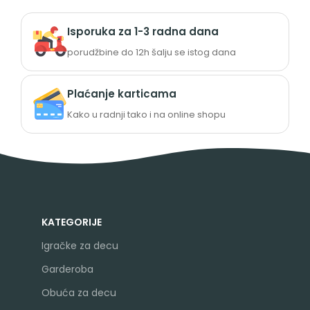
Isporuka za 1-3 radna dana
porudžbine do 12h šalju se istog dana
Plaćanje karticama
Kako u radnji tako i na online shopu
KATEGORIJE
Igračke za decu
Garderoba
Obuća za decu