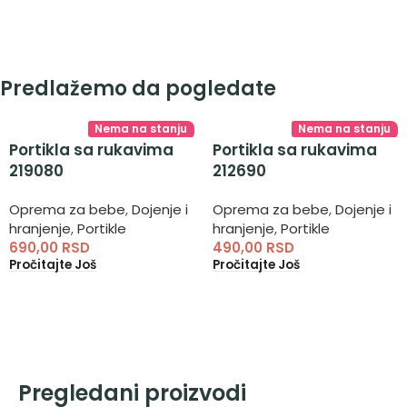
Predlažemo da pogledate
Nema na stanju
Nema na stanju
Portikla sa rukavima
Portikla sa rukavima
219080
212690
Oprema za bebe
,
Dojenje i
Oprema za bebe
,
Dojenje i
hranjenje
,
Portikle
hranjenje
,
Portikle
690,00
RSD
490,00
RSD
Pročitajte Još
Pročitajte Još
Pregledani proizvodi