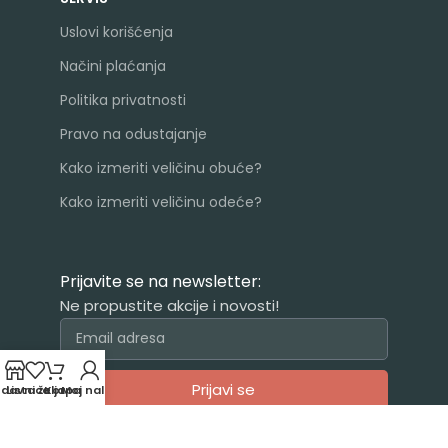
Uslovi korišćenja
Načini plaćanja
Politika privatnosti
Pravo na odustajanje
Kako izmeriti veličinu obuće?
Kako izmeriti veličinu odeće?
Prijavite se na newsletter:
Ne propustite akcije i novosti!
Prijavi se
odavnica
Lista želja
Korpa
Moj nalog
Alternative: