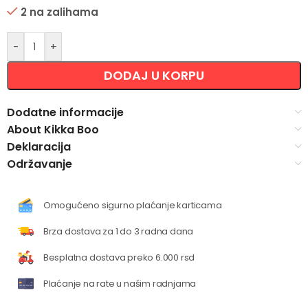
2 na zalihama
Alternative:
-
+
DODAJ U KORPU
Dodatne informacije
About Kikka Boo
Deklaracija
Održavanje
Omogućeno sigurno plaćanje karticama
Brza dostava za 1 do 3 radna dana
Besplatna dostava preko 6.000 rsd
Plaćanje na rate u našim radnjama