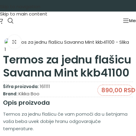
Skip to navigation
Skip to main content
Me
Početna
/
Oprema za bebe
/
Dojenje i hranjenje
Zumiraj sliku
Termos za jednu flašicu
Savanna Mint kkb41100
161111
Šifra proizvoda:
890,00
RSD
Kikka Boo
Brand:
Opis proizvoda
Termos za jednu flašicu će vam pomoći da u šetnjama
vaša beba uvek dobije hranu odgovarajuće
temperature.