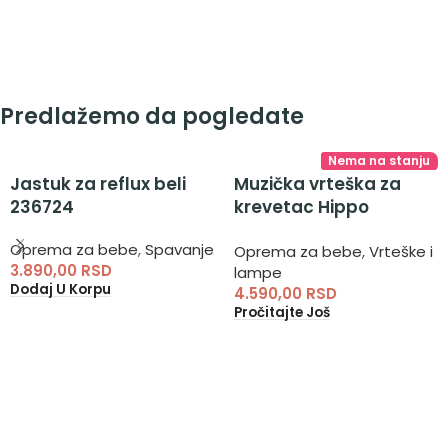
Predlažemo da pogledate
Nema na stanju
Jastuk za reflux beli
Muzička vrteška za
236724
krevetac Hippo
Dreams KKB10348 –
Oprema za bebe
,
Spavanje
Oprema za bebe
,
Vrteške i
vrteška za krevetić
3.890,00
RSD
lampe
Dodaj U Korpu
4.590,00
RSD
Pročitajte Još