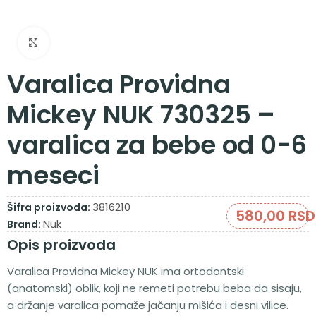
Zumiraj sliku
Varalica Providna
Mickey NUK 730325 –
varalica za bebe od 0-6
meseci
3816210
Šifra proizvoda:
580,00
RSD
Nuk
Brand:
Opis proizvoda
Varalica Providna Mickey NUK ima ortodontski
(anatomski) oblik, koji ne remeti potrebu beba da sisaju,
a držanje varalica pomaže jačanju mišića i desni vilice.