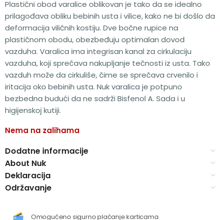
Plastični obod varalice oblikovan je tako da se idealno
prilagođava obliku bebinih usta i vilice, kako ne bi došlo da
deformacija viličnih kostiju. Dve bočne rupice na
plastičnom obodu, obezbeđuju optimalan dovod
vazduha. Varalica ima integrisan kanal za cirkulaciju
vazduha, koji sprečava nakupljanje tečnosti iz usta. Tako
vazduh može da cirkuliše, čime se sprečava crvenilo i
iritacija oko bebinih usta. Nuk varalica je potpuno
bezbedna budući da ne sadrži Bisfenol A. Sada i u
higijenskoj kutiji.
Nema na zalihama
Dodatne informacije
About Nuk
Deklaracija
Održavanje
Omogućeno sigurno plaćanje karticama