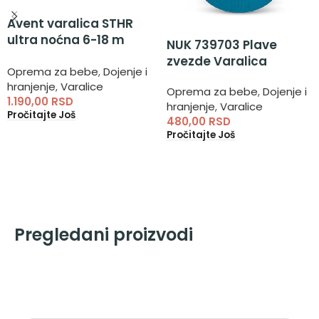
Avent varalica STHR
ultra noćna 6-18 m
NUK 739703 Plave
SCF376-14
zvezde Varalica
Oprema za bebe
,
Dojenje i
hranjenje
,
Varalice
Oprema za bebe
,
Dojenje i
1.190,00
RSD
hranjenje
,
Varalice
Pročitajte Još
480,00
RSD
Pročitajte Još
Pregledani proizvodi