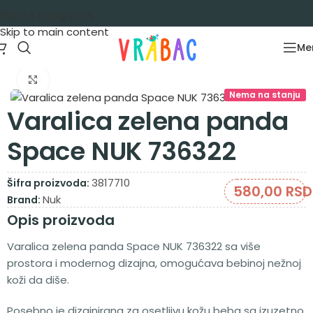
Skip to navigation
Skip to main content
Me
Početna
/
Oprema za bebe
/
Dojenje i hranjenje
/
Varalice
Zumiraj sliku
Nema na stanju
Varalica zelena panda
Space NUK 736322
3817710
Šifra proizvoda:
580,00
RSD
Nuk
Brand:
Opis proizvoda
Varalica zelena panda Space NUK 736322 sa više
prostora i modernog dizajna, omogućava bebinoj nežnoj
koži da diše.
Posebno je dizajnirana za osetljivu kožu beba sa izuzetno