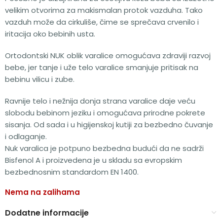
velikim otvorima za makismalan protok vazduha. Tako
vazduh može da cirkuliše, čime se sprečava crvenilo i
iritacija oko bebinih usta.
Ortodontski NUK oblik varalice omogućava zdraviji razvoj
bebe, jer tanje i uže telo varalice smanjuje pritisak na
bebinu vilicu i zube.
Ravnije telo i nežnija donja strana varalice daje veću
slobodu bebinom jeziku i omogućava prirodne pokrete
sisanja. Od sada i u higijenskoj kutiji za bezbedno čuvanje
i odlaganje.
Nuk varalica je potpuno bezbedna budući da ne sadrži
Bisfenol A i proizvedena je u skladu sa evropskim
bezbednosnim standardom EN 1400.
Nema na zalihama
Dodatne informacije