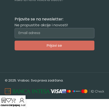
Prijavite se na newsletter:
Ne propustite akcije i novosti!
Prijavi se
Alternative:
© 2025. Vrabac. Sva prava zadržana.
odavnica
Lista želja
Korpa
Moj nalog