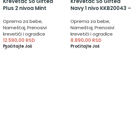
Krevetac So Gifted
Krevetac So Gifted
Plus 2 nivoa Mint
Navy 1 nivo KKB20043 –
KKB11130
prenosivi krevetac 1
Oprema za bebe
,
Oprema za bebe
,
nivo
Nameštaj
,
Prenosivi
Nameštaj
,
Prenosivi
krevetići i ogradice
krevetići i ogradice
12.590,00
RSD
8.890,00
RSD
Pročitajte Još
Pročitajte Još