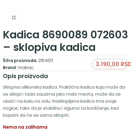
Zumiraj sliku
Kadica 8690089 072603
– sklopiva kadica
2914011
Šifra proizvoda:
3.190,00
RS
Vrabac
Brand:
Opis proizvoda
Sklopiva silikonska kadica. Praktična kadica koja može da
se sklopi i tada zauzima jako malo mesta, može da se
okači i na kuku na zidu. Rasklopljena kadica ima svoje
nogice, tako da je stabilna i sigurna za korišćenje, bez
bojazni da će se sama sklopiti.
Nema na zalihama