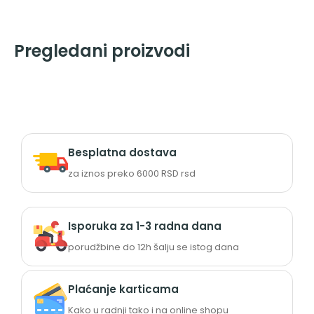
Pregledani proizvodi
Besplatna dostava
za iznos preko 6000 RSD rsd
Isporuka za 1-3 radna dana
porudžbine do 12h šalju se istog dana
Plaćanje karticama
Kako u radnji tako i na online shopu