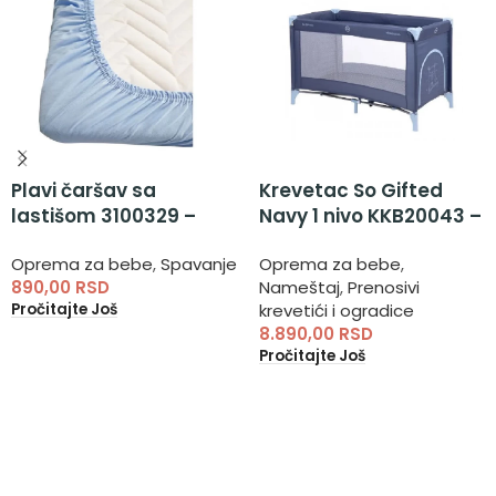
Plavi čaršav sa
Krevetac So Gifted
lastišom 3100329 –
Navy 1 nivo KKB20043 –
čaršav sa gumom
prenosivi krevetac 1
Oprema za bebe
,
Spavanje
Oprema za bebe
,
nivo
890,00
RSD
Nameštaj
,
Prenosivi
Pročitajte Još
krevetići i ogradice
8.890,00
RSD
Pročitajte Još