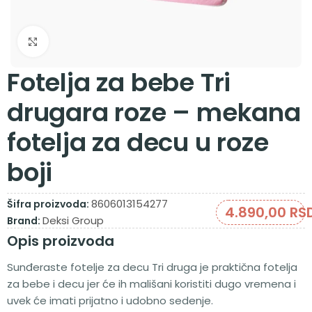
Zumiraj sliku
Fotelja za bebe Tri
drugara roze – mekana
fotelja za decu u roze
boji
8606013154277
Šifra proizvoda:
4.890,00
RS
Deksi Group
Brand:
Opis proizvoda
Sunđeraste fotelje za decu Tri druga je praktična fotelja
za bebe i decu jer će ih mališani koristiti dugo vremena i
uvek će imati prijatno i udobno sedenje.