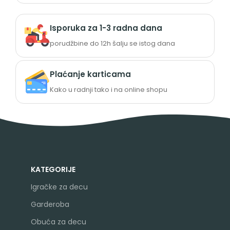
Isporuka za 1-3 radna dana
porudžbine do 12h šalju se istog dana
Plaćanje karticama
Kako u radnji tako i na online shopu
KATEGORIJE
Igračke za decu
Garderoba
Obuća za decu