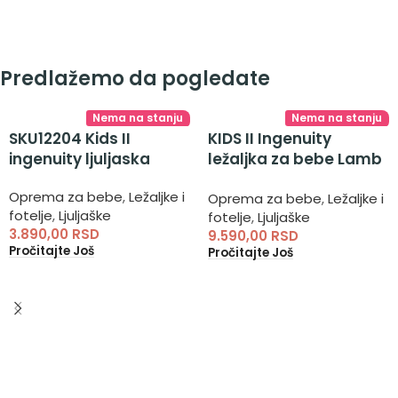
Predlažemo da pogledate
Nema na stanju
Nema na stanju
SKU12204 Kids II
KIDS II Ingenuity
ingenuity ljuljaska
ležaljka za bebe Lamb
– njihalice za bebe do
Oprema za bebe
,
Ležaljke i
Oprema za bebe
,
Ležaljke i
18 kg
fotelje
,
Ljuljaške
fotelje
,
Ljuljaške
3.890,00
RSD
9.590,00
RSD
Pročitajte Još
Pročitajte Još