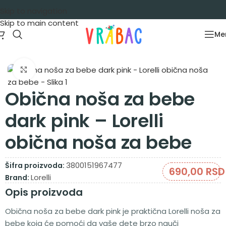
Skip to navigation
Skip to main content
Me
Početna
/
Oprema za bebe
/
Noše
Zumiraj sliku
Obična noša za bebe
dark pink – Lorelli
obična noša za bebe
3800151967477
Šifra proizvoda:
690,00
RSD
Lorelli
Brand:
Opis proizvoda
Obična noša za bebe dark pink je praktična Lorelli noša za
bebe koja će pomoći da vaše dete brzo nauči