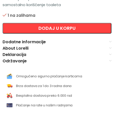
samostalno korišćenje toaleta
1 na zalihama
Alternative:
DODAJ U KORPU
Dodatne informacije
About Lorelli
Deklaracija
Održavanje
Omogućeno sigurno plaćanje karticama
Brza dostava za 1 do 3 radna dana
Besplatna dostava preko 6.000 rsd
Plaćanje na rate u našim radnjama