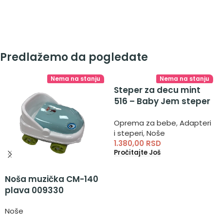
Predlažemo da pogledate
Nema na stanju
Nema na stanju
Steper za decu mint
516 – Baby Jem steper
za decu
Oprema za bebe
,
Adapteri
i steperi
,
Noše
1.380,00
RSD
Pročitajte Još
Noša muzička CM-140
plava 009330
Noše