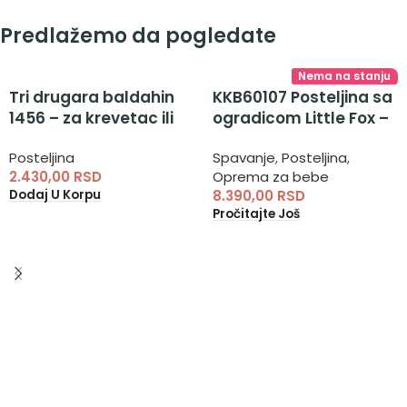
Predlažemo da pogledate
Nema na stanju
Tri drugara baldahin
KKB60107 Posteljina sa
1456 – za krevetac ili
ogradicom Little Fox –
kolevku
posteljina za dečake
Posteljina
Spavanje
,
Posteljina
,
2.430,00
RSD
Oprema za bebe
Dodaj U Korpu
8.390,00
RSD
Pročitajte Još