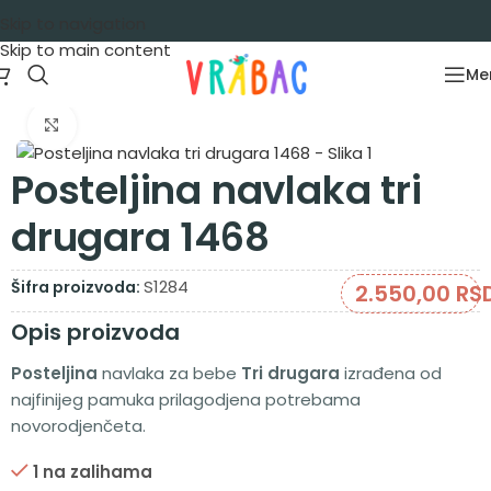
Skip to navigation
Skip to main content
Me
Početna
/
Oprema za bebe
/
Spavanje
/
Posteljina
Zumiraj sliku
Posteljina navlaka tri
drugara 1468
S1284
Šifra proizvoda:
2.550,00
RS
Opis proizvoda
Posteljina
navlaka za bebe
Tri drugara
izrađena od
najfinijeg pamuka prilagodjena potrebama
novorodjenčeta.
1 na zalihama