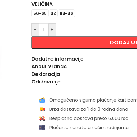
VELIČINA
Alternative:
56-68
62
68-86
-
+
DODAJ U
Dodatne informacije
About Vrabac
Deklaracija
Održavanje
Omogućeno sigurno plaćanje kartica
Brza dostava za 1 do 3 radna dana
Besplatna dostava preko 6.000 rsd
Plaćanje na rate u našim radnjama