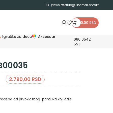
FAQ
Newsletter
Blog
O nama
Kontakt
0,00
RSD
Igračke za decu
Aksesoari
060 0542
553
KB00035
2.790,00
RSD
rađena od prvoklasnog pamuka koji daje