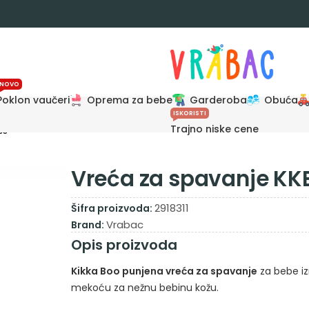
NOVO
Poklon vaučeri
Oprema za bebe
Garderoba
Obuća
ISKORISTI
Trajno niske cene
35
Vreća za spavanje K
2918311
Šifra proizvoda:
Vrabac
Brand:
Opis proizvoda
Kikka Boo punjena vreća za spavanje
za bebe iz
mekoću za nežnu bebinu kožu.