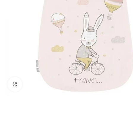
Zumiraj sliku