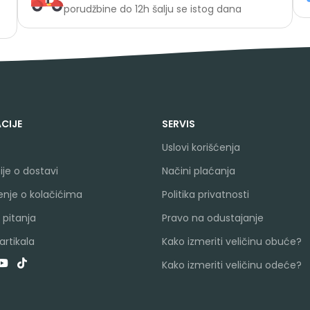
porudžbine do 12h šalju se istog dana
CIJE
SERVIS
Uslovi korišćenja
je o dostavi
Načini plaćanja
nje o kolačićima
Politika privatnosti
 pitanja
Pravo na odustajanje
rtikala
Kako izmeriti veličinu obuće?
Kako izmeriti veličinu odeće?