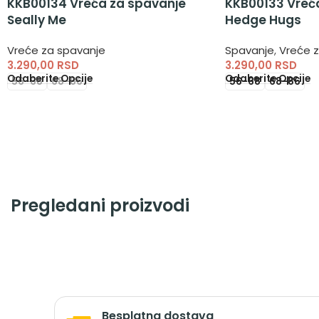
KKB00134 Vreća za spavanje
KKB00133 Vreć
Seally Me
Hedge Hugs
Vreće za spavanje
Spavanje
,
Vreće 
3.290,00
RSD
3.290,00
RSD
Odaberite Opcije
Odaberite Opcije
56-68
68-86
56-68
68-86
Pregledani proizvodi
Besplatna dostava