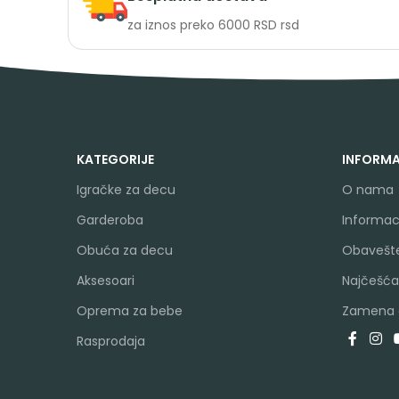
za iznos preko 6000 RSD rsd
KATEGORIJE
INFORMA
Igračke za decu
O nama
Garderoba
Informaci
Obuća za decu
Obavešte
Aksesoari
Najčešća
Oprema za bebe
Zamena a
Rasprodaja