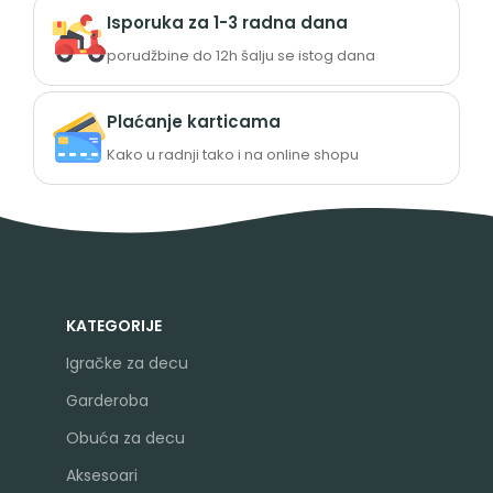
Isporuka za 1-3 radna dana
porudžbine do 12h šalju se istog dana
Plaćanje karticama
Kako u radnji tako i na online shopu
KATEGORIJE
Igračke za decu
Garderoba
Obuća za decu
Aksesoari