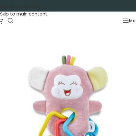
Skip to navigation
Skip to main content
Me
Početna
/
Oprema za bebe
/
Zvečke i glodalice