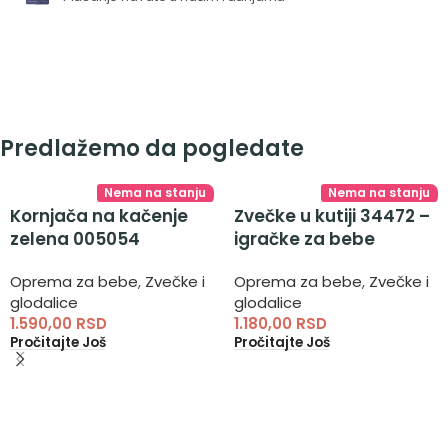
Predlažemo da pogledate
Nema na stanju
Nema na stanju
Kornjača na kačenje
Zvečke u kutiji 34472 –
zelena 005054
igračke za bebe
Oprema za bebe
,
Zvečke i
Oprema za bebe
,
Zvečke i
glodalice
glodalice
1.590,00
RSD
1.180,00
RSD
Pročitajte Još
Pročitajte Još