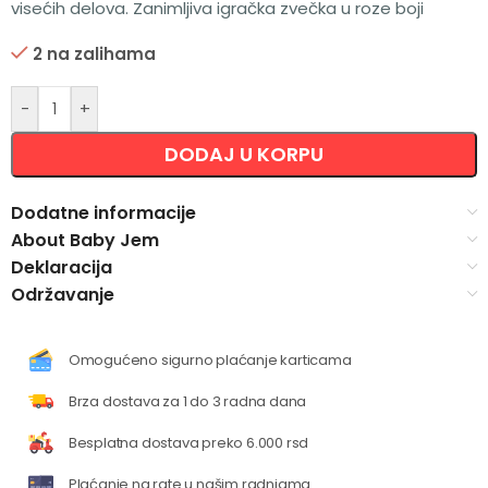
visećih delova. Zanimljiva igračka zvečka u roze boji
2 na zalihama
Alternative:
-
+
DODAJ U KORPU
Dodatne informacije
About Baby Jem
Deklaracija
Održavanje
Omogućeno sigurno plaćanje karticama
Brza dostava za 1 do 3 radna dana
Besplatna dostava preko 6.000 rsd
Plaćanje na rate u našim radnjama