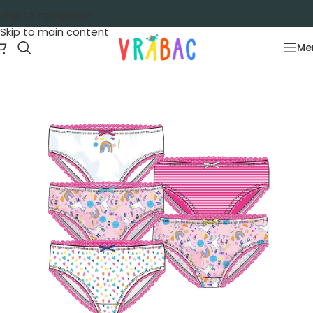
Skip to navigation
Skip to main content
Me
Početna
/
Garderoba
/
Donji veš