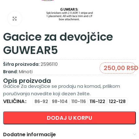
Zumiraj sliku
Gacice za devojčice
GUWEAR5
2596110
Šifra proizvoda:
250,00
RSD
Minoti
Brand:
Opis proizvoda
Gaćice Za devojčice se prodaju na komad, prilikom
poručivanja navedite koji dezen želite.
VELIČINA
Alternative:
86-92
98-104
110-116
116-122
122-128
DODAJ U KORPU
Dodatne informacije