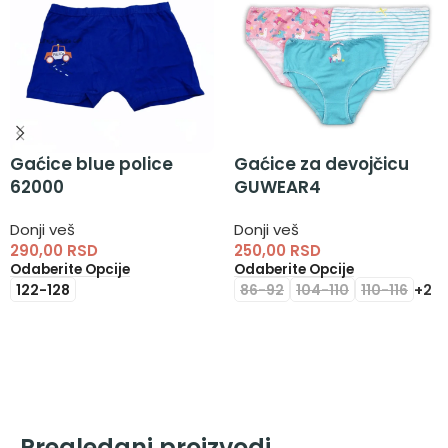
Gaćice blue police
Gaćice za devojčicu
62000
GUWEAR4
Donji veš
Donji veš
290,00
RSD
250,00
RSD
Odaberite Opcije
Odaberite Opcije
122-128
86-92
104-110
110-116
+2
Pregledani proizvodi