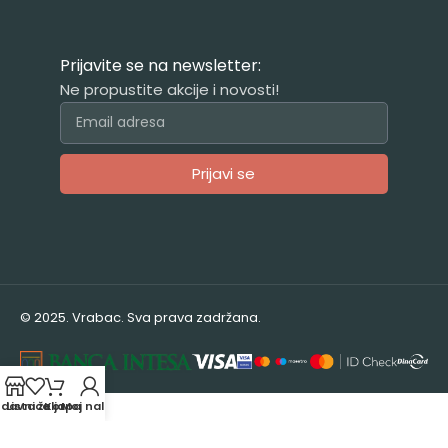
Prijavite se na newsletter:
Ne propustite akcije i novosti!
Prijavi se
Alternative:
© 2025. Vrabac. Sva prava zadržana.
odavnica
Lista želja
Korpa
Moj nalog